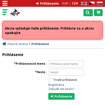
Prihlásenie
EUR
CZK
EN
CZ
SK
Akcia vyžaduje Vaše prihlásenie. Prihláste sa a akciu
opakujte.
Hlavná strana
Prihlásenie
Prihlásenie
Prihlasovacie meno
Heslo
Trvalé prihlásenie
Registrácia
Zabudli ste heslo?
Prihlásenie