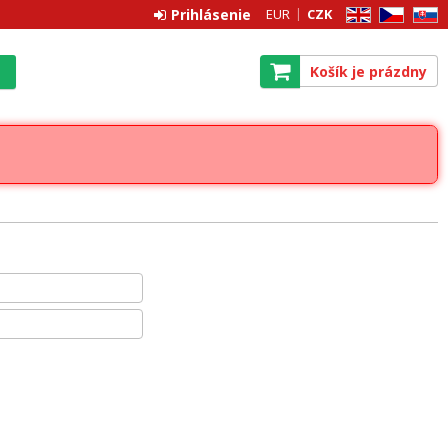
Prihlásenie
EUR
CZK
EN
CZ
SK
Košík je prázdny