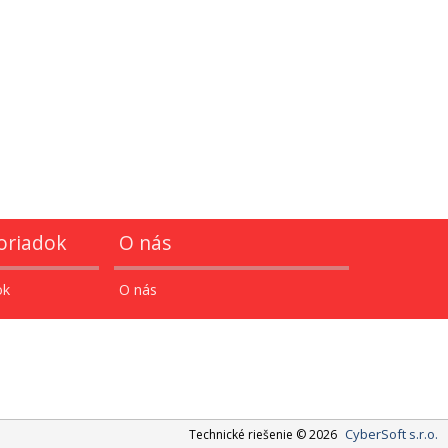
oriadok
O nás
ok
O nás
CyberSoft s.r.o.
Technické riešenie © 2026