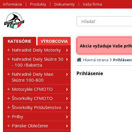
Informácie
Produkty
Dokumenty
Vaša firma
KATEGÓRIE
VÝROBCOVIA
Akcia vyžaduje Vaše prih
Nahradné Diely Motorky
Nahradné Diely Skútre 50
Hlavná strana
Prihlásen
- 100 /Babetta
Prihlásenie
Nahradné Diely Maxi
Skútre 100-800
Motocykle CFMOTO
Štvorkolky CFMOTO
Štvorkolky Príslušenstvo
Prilby
Pánske Oblečenie