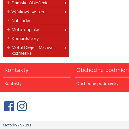
Dámske Oblečenie
Výfukový system
Nabíjačky
Moto-doplnky
Komunikátory
Motul Oleje - Mazivá -
kozmetika
Kontakty
Obchodné podmien
Kontakty
Obchodné podmienky
Motorky - Skutre