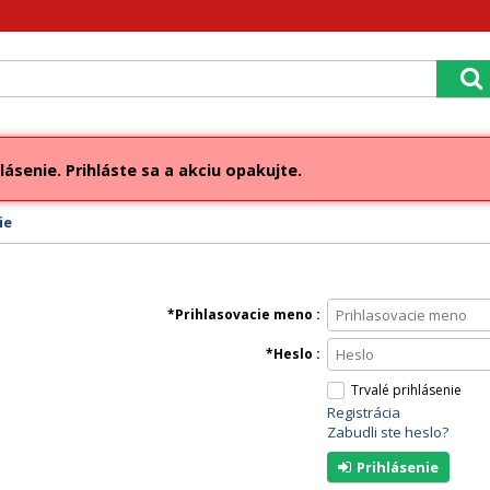
lásenie. Prihláste sa a akciu opakujte.
ie
Prihlasovacie meno
Heslo
Trvalé prihlásenie
Registrácia
Zabudli ste heslo?
Prihlásenie