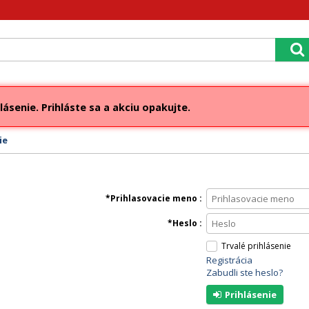
lásenie. Prihláste sa a akciu opakujte.
ie
Prihlasovacie meno
Heslo
Trvalé prihlásenie
Registrácia
Zabudli ste heslo?
Prihlásenie