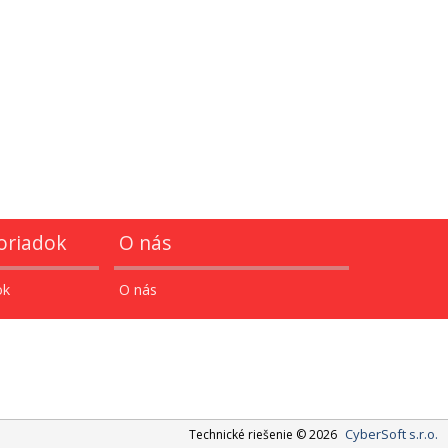
oriadok
O nás
ok
O nás
CyberSoft s.r.o.
Technické riešenie © 2026