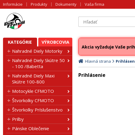
Informácie
Produkty
Dokumenty
Vaša firma
KATEGÓRIE
VÝROBCOVIA
Akcia vyžaduje Vaše prih
Nahradné Diely Motorky
Nahradné Diely Skútre 50
Hlavná strana
Prihlásen
- 100 /Babetta
Prihlásenie
Nahradné Diely Maxi
Skútre 100-800
Motocykle CFMOTO
Štvorkolky CFMOTO
Štvorkolky Príslušenstvo
Prilby
Pánske Oblečenie