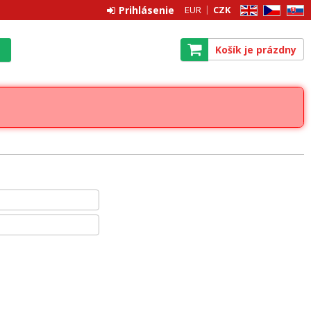
Prihlásenie
EUR
CZK
EN
CZ
SK
Košík je prázdny