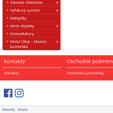
Dámske Oblečenie
Výfukový system
Nabíjačky
Moto-doplnky
Komunikátory
Motul Oleje - Mazivá -
kozmetika
Kontakty
Obchodné podmien
Kontakty
Obchodné podmienky
Motorky - Skutre