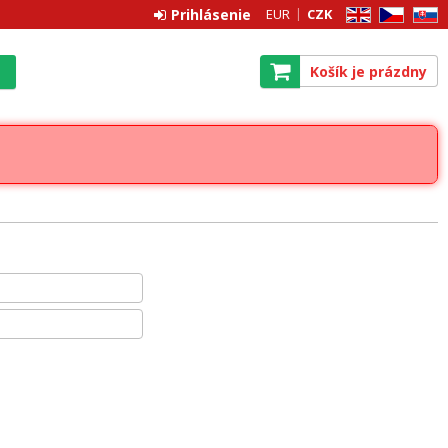
Prihlásenie
EUR
CZK
EN
CZ
SK
Košík je prázdny