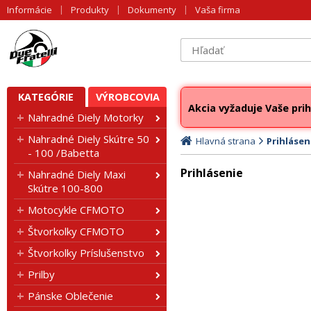
Informácie
Produkty
Dokumenty
Vaša firma
KATEGÓRIE
VÝROBCOVIA
Akcia vyžaduje Vaše prih
Nahradné Diely Motorky
Nahradné Diely Skútre 50
Hlavná strana
Prihlásen
- 100 /Babetta
Prihlásenie
Nahradné Diely Maxi
Skútre 100-800
Motocykle CFMOTO
Štvorkolky CFMOTO
Štvorkolky Príslušenstvo
Prilby
Pánske Oblečenie