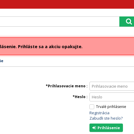
lásenie. Prihláste sa a akciu opakujte.
ie
Prihlasovacie meno
Heslo
Trvalé prihlásenie
Registrácia
Zabudli ste heslo?
Prihlásenie