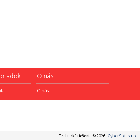
oriadok
O nás
ok
O nás
CyberSoft s.r.o.
Technické riešenie © 2026