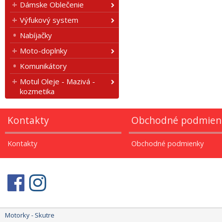
Dámske Oblečenie
Výfukový system
Nabíjačky
Moto-doplnky
Komunikátory
Motul Oleje - Mazivá -
kozmetika
Kontakty
Obchodné podmien
Kontakty
Obchodné podmienky
Motorky - Skutre