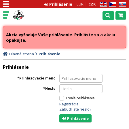
Prihlásenie
EUR
CZK
EN
CZ
SK
Akcia vyžaduje Vaše prihlásenie. Prihláste sa a akciu
opakujte.
Hlavná strana
Prihlásenie
Prihlásenie
Prihlasovacie meno
Heslo
Trvalé prihlásenie
Registrácia
Zabudli ste heslo?
Prihlásenie