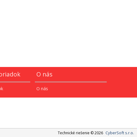
oriadok
O nás
ok
O nás
CyberSoft s.r.o.
Technické riešenie © 2026