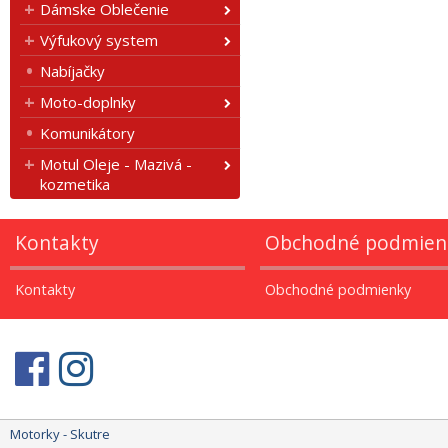
Dámske Oblečenie
Výfukový system
Nabíjačky
Moto-doplnky
Komunikátory
Motul Oleje - Mazivá -
kozmetika
Kontakty
Obchodné podmien
Kontakty
Obchodné podmienky
Motorky - Skutre