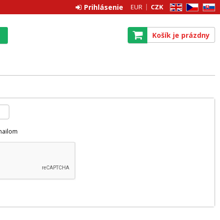
Prihlásenie
EUR
CZK
EN
CZ
SK
Košík je prázdny
mailom