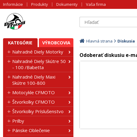
Informácie
Produkty
Dokumenty
Vaša firma
Hlavná strana
Diskusia
KATEGÓRIE
VÝROBCOVIA
Nahradné Diely Motorky
Odoberať diskusiu e-m
Nahradné Diely Skútre 50
- 100 /Babetta
Nahradné Diely Maxi
Skútre 100-800
Motocykle CFMOTO
Štvorkolky CFMOTO
Štvorkolky Príslušenstvo
Prilby
Pánske Oblečenie