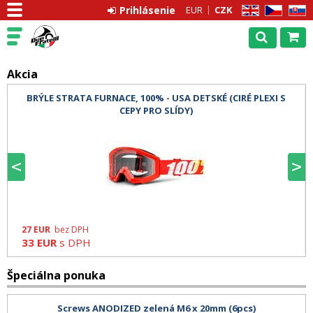
Prihlásenie
EUR
CZK
EN
CZ
SK
Akcia
BRÝLE STRATA FURNACE, 100% - USA DETSKÉ (CIRÉ PLEXI S
CEPY PRO SLÍDY)
prev
n
27
EUR
bez DPH
33
EUR
s DPH
Špeciálna ponuka
Screws ANODIZED zelená M6 x 20mm (6pcs)