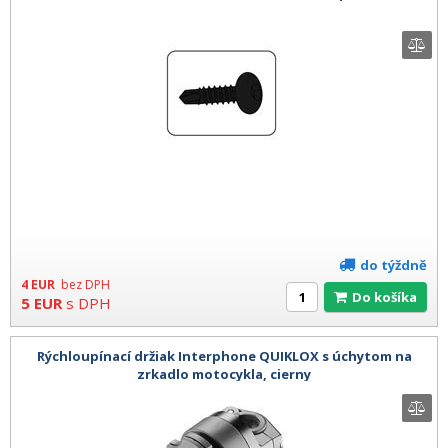
do týždně
4
EUR
bez DPH
Do košíka
5
EUR
s DPH
Rýchloupínací držiak Interphone QUIKLOX s úchytom na
zrkadlo motocykla, cierny