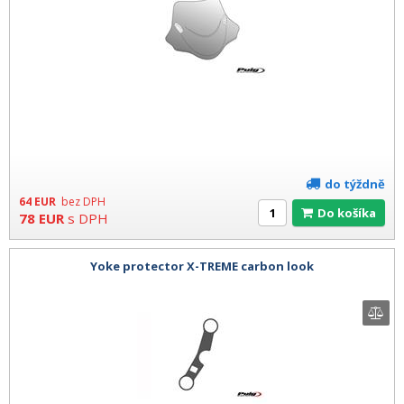
do týždně
64
EUR
bez DPH
Do košíka
78
EUR
s DPH
Yoke protector X-TREME carbon look