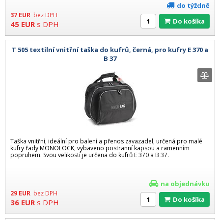
do týždně
37
EUR
bez DPH
Do košíka
45
EUR
s DPH
T 505 textilní vnitřní taška do kufrů, černá, pro kufry E 370 a
B 37
Taška vnitřní, ideální pro balení a přenos zavazadel, určená pro malé
kufry řady MONOLOCK, vybaveno postranní kapsou a ramenním
popruhem. Svou velikostí je určena do kufrů E 370 a B 37.
na objednávku
29
EUR
bez DPH
Do košíka
36
EUR
s DPH