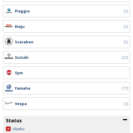
Piaggio
5
Rieju
2
Scarabeo
5
Suzuki
22
Sym
Yamaha
77
Vespa
2
Status
Všetko