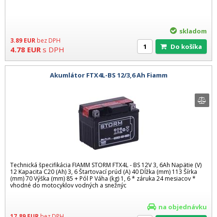
skladom
3.89
EUR
bez DPH
Do košíka
4.78
EUR
s DPH
Akumlátor FTX4L-BS 12/3,6 Ah Fiamm
Technická špecifikácia FIAMM STORM FTX4L - BS 12V 3, 6Ah Napätie (V)
12 Kapacita C20 (Ah) 3, 6 Štartovací prúd (A) 40 Dĺžka (mm) 113 Šírka
(mm) 70 Výška (mm) 85 + Pól P Váha (kg) 1, 6 * záruka 24 mesiacov *
vhodné do motocyklov vodných a snežnýc
na objednávku
17.89
EUR
bez DPH