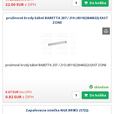
Do košíka
22.00
EUR
s DPH
pružinové brzdy kábel BABETTA 207 / 210 (451922846022) EAST
ZONE
pružinové brzdy kábel BABETTA 207 / 210 (451922846022) EAST ZONE
skladom
0.67
EUR
bez DPH
Do košíka
0.82
EUR
s DPH
Zapaľovacia sviečka NGK BR9ES (5722)