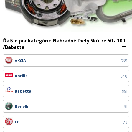
Ďalšie podkategórie Nahradné Diely Skútre 50 - 100
/Babetta
AKCIA
28
Aprilia
21
Babetta
99
Benelli
3
CPI
9