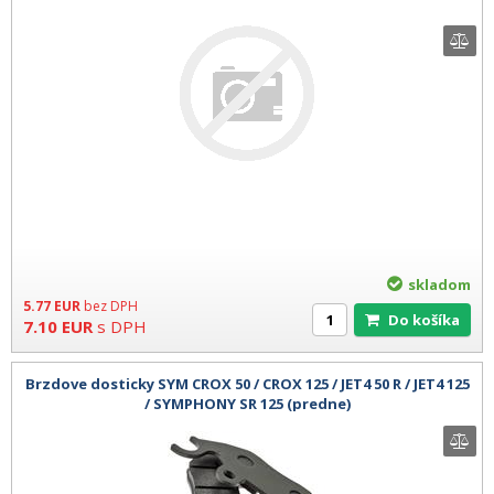
skladom
5.77
EUR
bez DPH
Do košíka
7.10
EUR
s DPH
Brzdove dosticky SYM CROX 50 / CROX 125 / JET4 50 R / JET4 125
/ SYMPHONY SR 125 (predne)