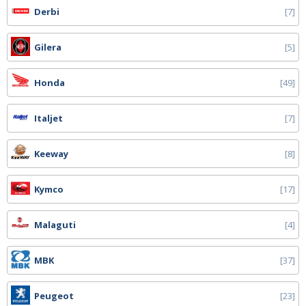
Derbi
7
Gilera
5
Honda
49
Italjet
7
Keeway
8
Kymco
17
Malaguti
4
MBK
37
Peugeot
23