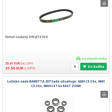
Remeň ozubený SYM JET4 50 R
na objednávku
25.61
EUR
bez DPH
Do košíka
31.50
EUR
s DPH
Ložisko sada BABETTA 207 Sada obsahuje: 6203 C3 2 ks, 6001
C3 2 ks, 6004 C3 1 ks EAST ZONE