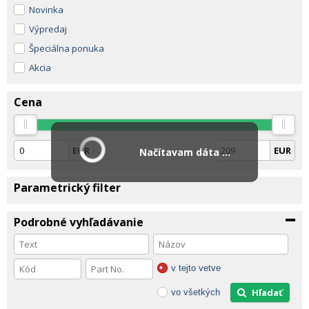
Novinka
Výpredaj
Špeciálna ponuka
Akcia
Cena
EUR
EUR
Načítavam dáta ...
Parametrický filter
Podrobné vyhľadávanie
v tejto vetve
Hľadať
vo všetkých