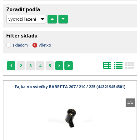
Zoradiť podľa
Filter skladu
skladom
všetko
1
2
3
4
5
Fajka na sviečky BABETTA 207 / 210 / 225 (443219454501)