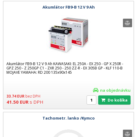
Akumlátor FB9-B 12 V 9 Ah
Akumlátor FB9-B 12 V 9 Ah KAWASAKI: EL 250A - EX 250 - GP X 250R -
GPZ 250 - Z 250GP C1 - ZXR 250 - 250 ZZ-R - EX 305B GP - KLF 110-B
MOJAVE YAMAHA: RD 200 135x90x145
na objednávku
33.74
EUR
bez DPH
Do košíka
41.50
EUR
s DPH
Tachometr. lanko /Kymco