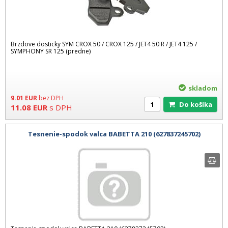
Brzdove dosticky SYM CROX 50 / CROX 125 / JET4 50 R / JET4 125 /
SYMPHONY SR 125 (predne)
skladom
9.01
EUR
bez DPH
Do košíka
11.08
EUR
s DPH
Tesnenie-spodok valca BABETTA 210 (627837245702)