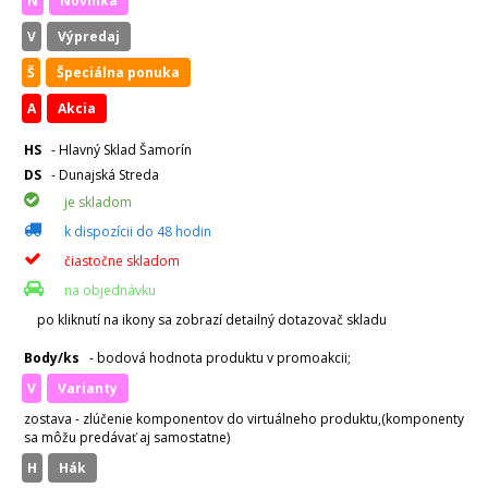
N
Novinka
V
Výpredaj
Š
Špeciálna ponuka
A
Akcia
HS
- Hlavný Sklad Šamorín
DS
- Dunajská Streda
je skladom
k dispozícii do 48 hodin
čiastočne skladom
na objednávku
po kliknutí na ikony sa zobrazí detailný dotazovač skladu
Body/ks
- bodová hodnota produktu v promoakcii;
v
varianty
zostava - zlúčenie komponentov do virtuálneho produktu,(komponenty
sa môžu predávať aj samostatne)
H
hák