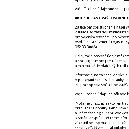
Vaše Osobné údaje budeme spracú
AKO ZDIEĽAME VAŠE OSOBNÉ Ú
Za účelom sprístupnenia našej W
v súlade so zásadou minimaliz
prepojeným osobám Spoločnosti 
osobám: GLS General Logistics Sy
962 33 Budča.
Ďalej, Vaše osobné údaje môžeme 
alebo (iii) s cieľom preukázať,
a minimalizácie platobných rizík).
Informácie, na základe ktorých n
o používaní našej Webstránky a/al
ich pochopenia spôsobov využívan
Vaše Osobné údaje, na základe kt
Môžeme umožniť niektorým tretím
prehliadača ponuky alebo linky n
aj iné technológie (napr. cookie
stranám nesprístupňujeme informá
zákazníkov a vy budete na takúto 
regulovať Váš vzťah s akoukoľvek