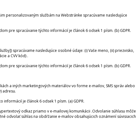
 našim personalizovaným službám na Webstránke spracúvame nasledujúce
dom pre spracúvanie týchto informácií je článok 6 odsek 1 písm. (b) GDPR.
žby]) spracúvame nasledujúce osobné údaje: (i) Vaše meno, (ii) priezvisko,
rácie a CVV kód) .
dom pre spracúvanie týchto informácií je článok 6 odsek 1 písm. (b) GDPR.
nukách a iných marketingových materiálov vo forme e-mailov, SMS správ alebo
v) adresu.
informácií je článok 6 odsek 1 písm. (a) GDPR.
hypertextový odkaz priamo v e-mailovej komunikácii .Odvolanie súhlasu môže
žné odvolať súhlas na obdŕžanie e-mailov obsahujúcich oznámení súvisiacich