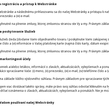
 registráciu a prístup k Webstránke
Webstránke a následnému prihlasovaniu sa do našej Webstránky a prístupu k
iezvisko a (iii) e-mail.
yhnutné na plnenie zmluvy, ktorej zmluvnou stranou ste Vy a my. Právnym zákla
a poskytovanie Služieb
užieb (teda [dodanie Vami objednaného tovaru / poskytnutie Vami zakúpenej slu
fónne číslo a (vi) informácie o Vašej platobnej karte (najmä číslo karty, dátum exspi
yhnutné na plnenie zmluvy, ktorej zmluvnou stranou ste Vy a my. Právnym zákla
 marketingové účely
niek a/alebo letákov, informácií o zľavách, aktualizáciách, vylepšeniach a po
cii spracúvame Vaše: (i) meno, (ii) priezvisko, (iii) e-mail, (iv) telefónne číslo a (
a základe Vášho výslovného súhlasu. Právnym základom pre spracúvanie týchto 
jem viac dostávať takéto správy, máte právo svoj súhlas odvolať kliknutím na 
dŕžať oznámenia o zľavách, aktualizáciách, vylepšeniach a ponukách. Nie je mo
 Vašom používaní našej Webstránky