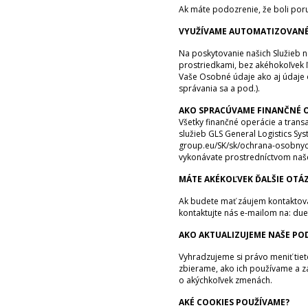
Ak máte podozrenie, že boli por
VYUŽÍVAME AUTOMATIZOVANÉ
Na poskytovanie našich Služieb 
prostriedkami, bez akéhokoľvek 
Vaše Osobné údaje ako aj údaje 
správania sa a pod.).
AKO SPRACÚVAME FINANČNÉ O
Všetky finančné operácie a trans
služieb GLS General Logistics Sy
group.eu/SK/sk/ochrana-osobnych
vykonávate prostredníctvom našej
MÁTE AKÉKOĽVEK ĎALŠIE OTÁ
Ak budete mať záujem kontaktovať
kontaktujte nás e-mailom na: due
AKO AKTUALIZUJEME NAŠE P
Vyhradzujeme si právo meniť tie
zbierame, ako ich používame a za 
o akýchkoľvek zmenách.
AKÉ COOKIES POUŽÍVAME?