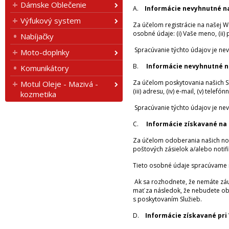
Dámske Oblečenie
A.
Informácie nevyhnutné na
Výfukový system
Za účelom registrácie na našej 
osobné údaje: (i) Vaše meno, (ii) pr
Nabíjačky
Spracúvanie týchto údajov je nev
Moto-doplnky
B.
Informácie nevyhnutné n
Komunikátory
Za účelom poskytovania našich Sl
Motul Oleje - Mazivá -
(iii) adresu, (iv) e-mail, (v) tele
kozmetika
Spracúvanie týchto údajov je nev
C.
Informácie získavané na
Za účelom odoberania našich novi
poštových zásielok a/alebo notifiká
Tieto osobné údaje spracúvame n
Ak sa rozhodnete, že nemáte záu
mať za následok, že nebudete ob
s poskytovaním Služieb.
D.
Informácie získavané pri