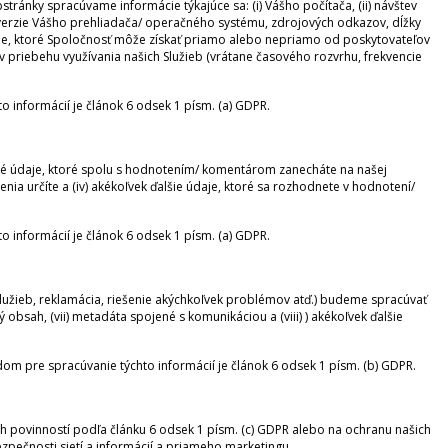
tránky spracúvame informácie týkajúce sa: (i) Vášho počítača, (ii) návštev
a verzie Vášho prehliadača/ operačného systému, zdrojových odkazov, dĺžky
e, ktoré Spoločnosť môže získať priamo alebo nepriamo od poskytovateľov
 v priebehu využívania našich Služieb (vrátane časového rozvrhu, frekvencie
informácií je článok 6 odsek 1 písm. (a) GDPR.
 údaje, ktoré spolu s hodnotením/ komentárom zanecháte na našej
enia určíte a (iv) akékoľvek ďalšie údaje, ktoré sa rozhodnete v hodnotení/
informácií je článok 6 odsek 1 písm. (a) GDPR.
užieb, reklamácia, riešenie akýchkoľvek problémov atď.) budeme spracúvať
čný obsah, (vii) metadáta spojené s komunikáciou a (viii) ) akékoľvek ďalšie
om pre spracúvanie týchto informácií je článok 6 odsek 1 písm. (b) GDPR.
 povinností podľa článku 6 odsek 1 písm. (c) GDPR alebo na ochranu našich
pečnosti sietí a informácií a priameho marketingu.