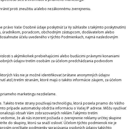
ániť proti zneužitiu a/alebo nezákonnému zverejneniu.
me právo Vaše Osobné údaje poskytnúť (a Vy súhlasíte s takýmto poskytnutím)
om, úradníkom, poradcom, obchodným zástupcom, dodávateľom alebo
 dosiahnutie účelu uvedeného v týchto Podmienkach, najmä nasledovným
vislosti s akýmikoľvek prebiehajúcimi alebo budúcimi právnymi konaniami
ich Osobných údajov tretím osobám za účelom predchádzania podvodom
 ktorých Vás nie je možné identifikovať (vrátane anonymných údajov
nutí atď.) tretím stranám, ktoré majú o takéto informácie záujem, za účelom
ely priameho marketingu nezdieľame.
Takéto tretie strany používajú technológiu, ktorá posiela priamo do Vášho
mto prípade automaticky obdržia informáciu o Vašej IP adrese. Môžu využívať
 personalizujú obsah Vám zobrazovaných reklám.Takýmto tretím
vedomie, že ak nás inzerent požiada o zverejnenie reklamy určitej skupine
tríte do skupiny, ktorú sa snaží osloviť. Účelom týchto podmienok nie je
 si prosím prečítajte podmienky spracúvania osobných údajov takýchto