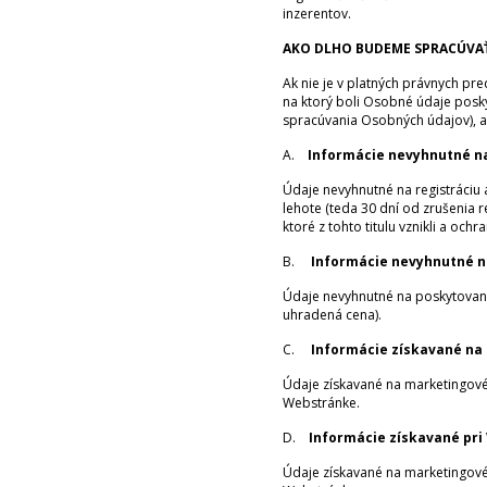
inzerentov.
AKO DLHO BUDEME SPRACÚVAŤ
Ak nie je v platných právnych p
na ktorý boli Osobné údaje posky
spracúvania Osobných údajov), ak
A.
Informácie nevyhnutné na
Údaje nevyhnutné na registráciu 
lehote (teda 30 dní od zrušenia 
ktoré z tohto titulu vznikli a oc
B.
Informácie nevyhnutné n
Údaje nevyhnutné na poskytovani
uhradená cena).
C.
Informácie získavané na
Údaje získavané na marketingové 
Webstránke.
D.
Informácie získavané pri
Údaje získavané na marketingové 