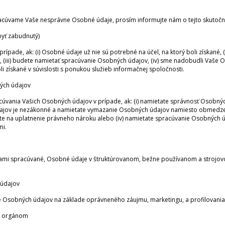
pracúvame Vaše nesprávne Osobné údaje, prosím informujte nám o tejto skutoč
yť zabudnutý)
pade, ak: (i) Osobné údaje už nie sú potrebné na účel, na ktorý boli získané
 (iii) budete namietať spracúvanie Osobných údajov, (iv) sme nadobudli Vaš
i získané v súvislosti s ponukou služieb informačnej spoločnosti.
ých údajov
vania Vašich Osobných údajov v prípade, ak: (i) namietate správnosť Osobných
jov je nezákonné a namietate vymazanie Osobných údajov namiesto obmedzenia 
ete na uplatnenie právneho nároku alebo (iv) namietate spracúvanie Osobných 
mi.
 nami spracúvané, Osobné údaje v štruktúrovanom, bežne používanom a strojo
 údajov
e Osobných údajov na základe oprávneného záujmu, marketingu, a profilovani
m orgánom