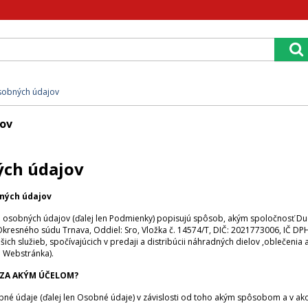
sobných údajov
jov
ých údajov
ných údajov
sobných údajov (ďalej len Podmienky) popisujú spôsob, akým spoločnosť Due Fra
kresného súdu Trnava, Oddiel: Sro, Vložka č. 14574/T, DIČ: 2021773006, IČ DP
ich služieb, spočívajúcich v predaji a distribúcii náhradných dielov ,oblečenia
n Webstránka).
 ZA AKÝM ÚČELOM?
né údaje (ďalej len Osobné údaje) v závislosti od toho akým spôsobom a v ak