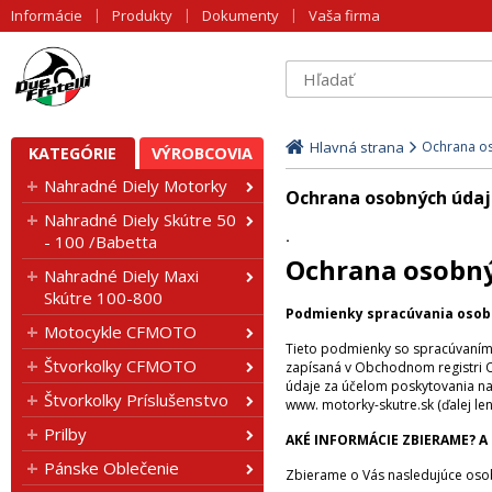
Informácie
Produkty
Dokumenty
Vaša firma
Hlavná strana
Ochrana o
KATEGÓRIE
VÝROBCOVIA
Nahradné Diely Motorky
Ochrana osobných úda
Nahradné Diely Skútre 50
.
- 100 /Babetta
Ochrana osobn
Nahradné Diely Maxi
Skútre 100-800
Podmienky spracúvania osob
Motocykle CFMOTO
Tieto podmienky so spracúvaním o
Štvorkolky CFMOTO
zapísaná v Obchodnom registri O
údaje za účelom poskytovania naš
Štvorkolky Príslušenstvo
www. motorky-skutre.sk (ďalej le
Prilby
AKÉ INFORMÁCIE ZBIERAME? A
Pánske Oblečenie
Zbierame o Vás nasledujúce osob