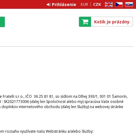
Prihlásenie
EUR
CZK
EN
CZ
SK
Košík je prázdny
telli s.r.o., IČO 36 25 81 81, so sídlom na Dlhej 393/1, 931 01 Šamorín,
H : SK2021773006 (ďalej len Spoločnosť alebo my) spracúva Vaše osobné
 a doplnkov internetového obchodu (ďalej len Služby) na webovej stránke
om rozsahu využívate našu Webstránku a/alebo Služby: