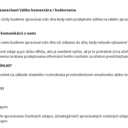
 zanechaní Vášho komentára / hodnotenia
účely budeme spracúvať odo dňa kedy nám poskytnete súhlas na takéto spracúva
 komunikácii s nami
 s nami budeme spracúvať odo dňa ich získania do dňa, kedy nebude vybavená 
údaje aj po dobu dlhšiu, ako je uvedené vyššie, ak je to potrebné (i) na účely 
nenia (vrátane poskytovania informácií tretím osobám za účelom predchádzani
ÚHLAS?
koľvek na základe vlastného rozhodnutia prostredníctvom emailoveho alebo tel
I?
dajom
čele spracúvania Osobných údajov, (ii) kategóriách spracúvaných osobných údajo
ajov.