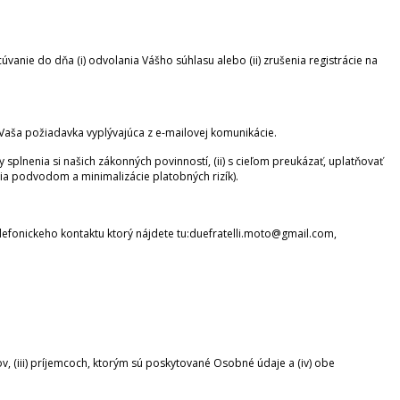
nie do dňa (i) odvolania Vášho súhlasu alebo (ii) zrušenia registrácie na
Vaša požiadavka vyplývajúca z e-mailovej komunikácie.
splnenia si našich zákonných povinností, (ii) s cieľom preukázať, uplatňovať
a podvodom a minimalizácie platobných rizík).
efonickeho kontaktu ktorý nájdete tu:duefratelli.moto@gmail.com,
v, (iii) príjemcoch, ktorým sú poskytované Osobné údaje a (iv) obe