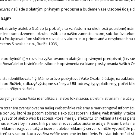
vať v súlade s platnými právnymi predpismi a budeme Vaše Osobné údaje chr
DAJE?
ebstránky a/alebo Služieb (a pokiaľ je to vzhľadom na okolnosti potrebné) má
ácie len obmedzenému okruhu osôb a to našim zamestnancom, subdodávateľ
a Poskytovateľom služieb v rozsahu, v akom je to primerané a nevyhnutné na
stems Slovakia s.r.o., Budča 1039,
poskytnúť: (i) v rozsahu vyžadovanom platnými správnymi predpismi, (ii) v sú
 uplatňovať alebo brániť naše zákonné oprávnenia (vrátane poskytovania Vaš
ie ste identifikovateľný: Máme právo poskytovať Vaše Osobné údaje, na základe
ebo Služieb, odkazy/ výstupné stránky a URL adresy, typy platformy, počet klik
ia určitých služieb.
orých je možná Vaša identifikácia, alebo lokalizácia, s tretími stranami na úč
 stranám zverejňovať na našej Webstránke reklamy a marketingové informácie. 
a ponuky, ktoré sa potom zobrazia ako súčasť prehliadanej webstránky. V tako
s, JavaScript alebo web beacons), ktoré merajú efektivitu ich reklám a taktiež
cie, ktoré by im umožnili personalizovať takto získané údaje. Prosím berte na 
reklamu reagovať, takýto inzerent alebo reklamný server si môže vyvodiť, že pa
 treťou stranou, ktorá využíva vyššie uvedené technológie. Pre viac informácií