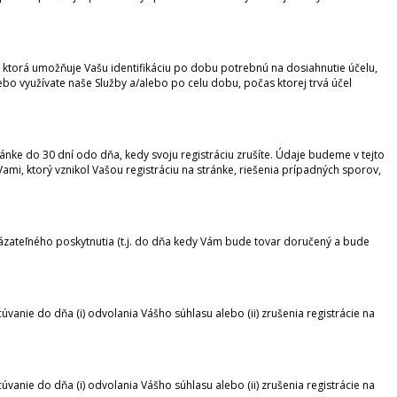
ktorá umožňuje Vašu identifikáciu po dobu potrebnú na dosiahnutie účelu,
bo využívate naše Služby a/alebo po celu dobu, počas ktorej trvá účel
nke do 30 dní odo dňa, kedy svoju registráciu zrušíte. Údaje budeme v tejto
ami, ktorý vznikol Vašou registráciu na stránke, riešenia prípadných sporov,
ázateľného poskytnutia (t.j. do dňa kedy Vám bude tovar doručený a bude
nie do dňa (i) odvolania Vášho súhlasu alebo (ii) zrušenia registrácie na
nie do dňa (i) odvolania Vášho súhlasu alebo (ii) zrušenia registrácie na