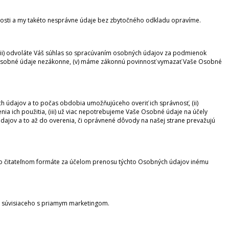
nosti a my takéto nesprávne údaje bez zbytočného odkladu opravíme.
, (ii) odvoláte Váš súhlas so spracúvaním osobných údajov za podmienok
e Osobné údaje nezákonne, (v) máme zákonnú povinnosť vymazať Vaše Osobné
 údajov a to počas obdobia umožňujúceho overiť ich správnosť, (ii)
ich použitia, (iii) už viac nepotrebujeme Vaše Osobné údaje na účely
údajov a to až do overenia, či oprávnené dôvody na našej strane prevažujú
vo čitateľnom formáte za účelom prenosu týchto Osobných údajov inému
a súvisiaceho s priamym marketingom.