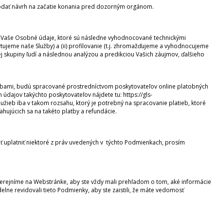
podať návrh na začatie konania pred dozorným orgánom.
me Vaše Osobné údaje, ktoré sú následne vyhodnocované technickými
jeme naše Služby) a (ii) profilovanie (t.j. zhromažďujeme a vyhodnocujeme
 skupiny ľudí a následnou analýzou a predikciou Vašich záujmov, ďalšieho
Službami, budú spracované prostredníctvom poskytovateľov online platobných
údajov takýchto poskytovateľov nájdete tu: https://gls-
ieb iba v takom rozsahu, ktorý je potrebný na spracovanie platieb, ktoré
hujúcich sa na takéto platby a refundácie.
ť uplatniť niektoré z práv uvedených v týchto Podmienkach, prosím
erejníme na Webstránke, aby ste vždy mali prehľadom o tom, aké informácie
elne revidovali tieto Podmienky, aby ste zaistili, že máte vedomosť