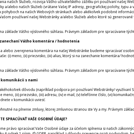
ia našich Služieb, rozvoja Vášho užívateľského zážitku pri používaní našej Webs
y a/alebo našich Služieb (vrátane Vašej IP adresy, geografickej polohy, typu 
 a pohyboch na našich Webových stránkach alebo akékoľvek podobné informáci
pri Vašom používaní našej Webstránky a/alebo Služieb alebo ktoré sú generované
.
a základe Vášho výslovného súhlasu. Právnym základom pre spracúvanie týchto 
 zanechaní Vášho komentára / hodnotenia
a alebo zverejnenia komentára na našej Webstránke budeme spracúvať osobné
 (i) meno, (ii) priezvisko, (iii) alias, ktorý si na zanechanie komentára/ hodnot
a základe Vášho výslovného súhlasu. Právnym základom pre spracúvanie týchto 
 komunikácii s nami
akéhokoľvek dôvodu (napríklad podpora pri používaní Webstránky/ využívaní Sl
meno, (ii) priezvisko, (iii) adresu, (iv) e-mail, (v) telefónne číslo, (vi) komunika
dnete v komunikácii uviesť.
yhnutné na plnenie zmluvy, ktorej zmluvnou stranou ste Vy a my. Právnym základ
TE SPRACÚVAŤ VAŠE OSOBNÉ ÚDAJE?
me právo spracúvať Vaše Osobné údaje za účelom splnenia si našich zákonných
u 6 odsek 1 písm. (f) GDPR, napríklad z dôvodu prevencie proti podvodom, bez