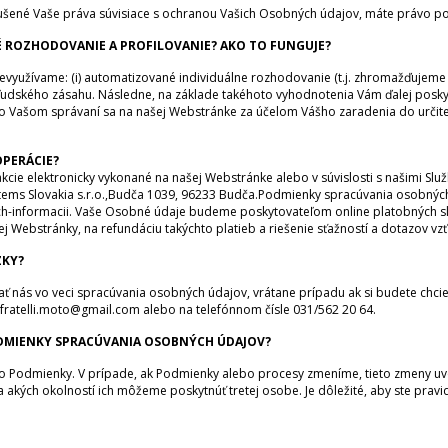
ušené Vaše práva súvisiace s ochranou Vašich Osobných údajov, máte právo 
 ROZHODOVANIE A PROFILOVANIE? AKO TO FUNGUJE?
nevyužívame: (i) automatizované individuálne rozhodovanie (t.j. zhromažďuje
ľudského zásahu. Následne, na základe takéhoto vyhodnotenia Vám ďalej poskytu
o Vašom správaní sa na našej Webstránke za účelom Vášho zaradenia do určitej
PERÁCIE?
akcie elektronicky vykonané na našej Webstránke alebo v súvislosti s našimi 
stems Slovakia s.r.o.,Budča 1039, 96233 Budča.Podmienky spracúvania osobných 
-informacii. Vaše Osobné údaje budeme poskytovateľom online platobných služ
 Webstránky, na refundáciu takýchto platieb a riešenie sťažností a dotazov vzťa
ZKY?
 nás vo veci spracúvania osobných údajov, vrátane prípadu ak si budete chcie
fratelli.moto@gmail.com alebo na telefónnom čísle 031/562 20 64.
ODMIENKY SPRACÚVANIA OSOBNÝCH ÚDAJOV?
to Podmienky. V prípade, ak Podmienky alebo procesy zmeníme, tieto zmeny uv
akých okolností ich môžeme poskytnúť tretej osobe. Je dôležité, aby ste pravid