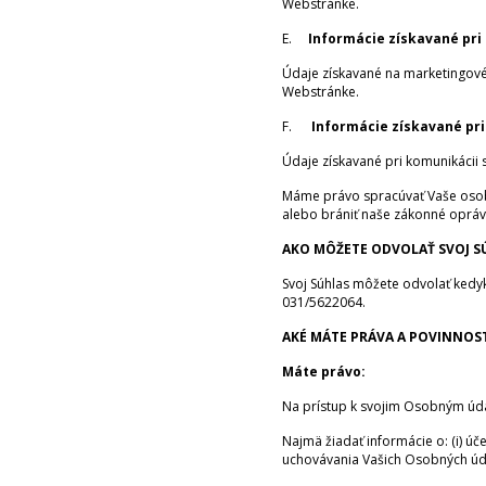
Webstránke.
E.
Informácie získavané pri
Údaje získavané na marketingové 
Webstránke.
F.
Informácie získavané pri
Údaje získavané pri komunikácii
Máme právo spracúvať Vaše osobné 
alebo brániť naše zákonné opráv
AKO MÔŽETE ODVOLAŤ SVOJ S
Svoj Súhlas môžete odvolať kedy
031/5622064.
AKÉ MÁTE PRÁVA A POVINNOST
Máte právo:
Na prístup k svojim Osobným ú
Najmä žiadať informácie o: (i) ú
uchovávania Vašich Osobných úd