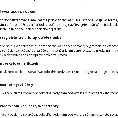
 VAŠE OSOBNÉ ÚDAJE?
redpisoch ustanovené inak, máme právo spracúvať Vaše Osobné údaje vo forme, 
tnuté (toto môže zahŕňať dobu, počas ktorej navštevujete našu Webstránku ale
 nie je uvedené inak, v nasledovnej dĺžke:
 registráciu a prístup k Webstránke
a prístup k Webstránke budeme spracúvať odo dňa Vašej registrácie na Webstrá
registrácie) spracúvať iba za účelom ukončenia zmluvného vzťahu medzi nami a V
hrany akýchkoľvek našich oprávnených záujmov).
a poskytovanie Služieb
e Služieb budeme spracúvať odo dňa kedy ste si Službu objednali do jej preuk
 marketingové účely
účely budeme spracúvať odo dňa kedy nám poskytnete súhlas na takéto spracúva
 Vašom používaní našej Webstránky
účely budeme spracúvať odo dňa kedy nám poskytnete súhlas na takéto spracúva