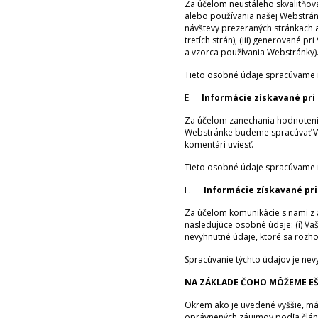
Za účelom neustáleho skvalitňovan
alebo používania našej Webstránk
návštevy prezeraných stránkach
tretích strán), (iii) generované 
a vzorca používania Webstránky)
Tieto osobné údaje spracúvame n
E.
Informácie získavané pri
Za účelom zanechania hodnoteni
Webstránke budeme spracúvať Vaše:
komentári uviesť.
Tieto osobné údaje spracúvame n
F.
Informácie získavané pri
Za účelom komunikácie s nami z 
nasledujúce osobné údaje: (i) Vaše 
nevyhnutné údaje, ktoré sa rozho
Spracúvanie týchto údajov je nev
NA ZÁKLADE ČOHO MÔŽEME EŠ
Okrem ako je uvedené vyššie, má
oprávnených záujmov podľa článk