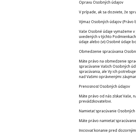
Opravu Osobných údajov
V prípade, ak sa dozviete, že s
Výmaz Osobných údajov (Právo b
Vaše Osobné údaje vymažeme v prí
uvedených v týchto Podmienkach,
údaje alebo (vi) Osobné údaje bol
Obmedzenie spracúvania Osobn
Máte právo na obmedzenie spracú
spracúvanie Vašich Osobných úda
spracúvania, ale Vy ich potrebuj
nad Vašimi oprávnenými záujma
Prenosnosť Osobných údajov
Máte právo od nás získať Vaše,
prevádzkovateľovi.
Namietať spracúvanie Osobných
Máte právo namietať spracúvani
Iniciovať konanie pred dozorný