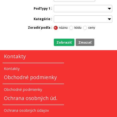
PodTypy 1
Kategórie
Zoradiť podľa
názvu
kódu
ceny
Zobraziť
zmazať
Kontakty
Kontakty
Obchodné podmienky
Obchodné podmienky
Ochrana osobných úd.
Ochrana osobných údajov