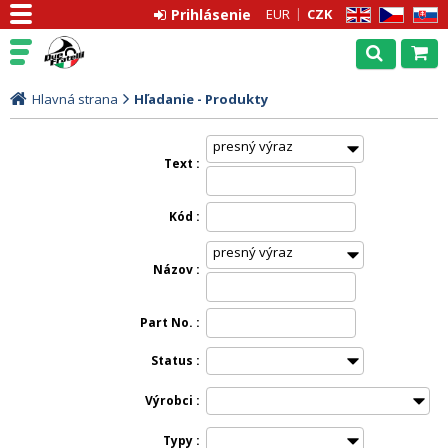
Prihlásenie
EUR
CZK
EN
CZ
SK
Hlavná strana
Hľadanie - Produkty
Text
Kód
Názov
Part No.
Status
Výrobci
Typy