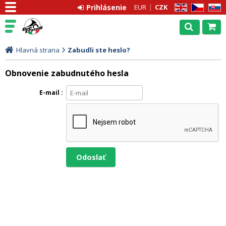
Prihlásenie
EUR
CZK
EN
CZ
SK
Hlavná strana
Zabudli ste heslo?
Obnovenie zabudnutého hesla
E-mail
odoslať