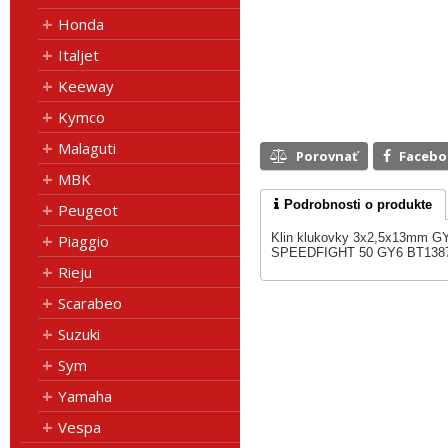
Honda
Italjet
Keeway
Kymco
Malaguti
Porovnať
Faceb
MBK
Podrobnosti o produkte
Peugeot
Klin klukovky 3x2,5x13mm G
Piaggio
SPEEDFIGHT 50 GY6 BT138
Rieju
Scarabeo
Suzuki
Sym
Yamaha
Vespa