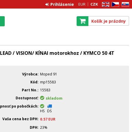
Prihlásenie
EUR
CZK
EN
CZ
SK
Košík je prázdny
 LEAD / VISION/ KÍNAI motorokhoz / KYMCO 50 4T
Výrobca
Moped 91
Kód
mp15583
Part No.
15583
Dostupnosť
skladom
pnosť po pobočkách
HS
DS
Vaša cena bez DPH
0.57
EUR
DPH
23%