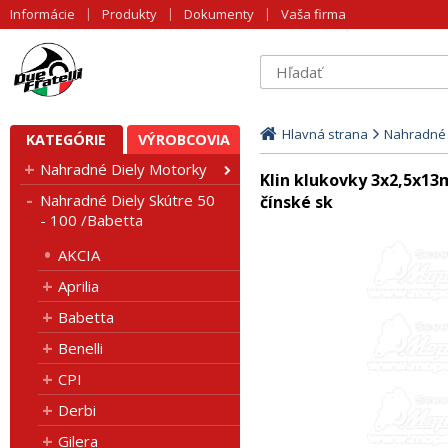
Informácie
Produkty
Dokumenty
Vaša firma
Hlavná strana
Nahradné D
KATEGÓRIE
VÝROBCOVIA
Nahradné Diely Motorky
Klin klukovky 3x2,5x13
Nahradné Diely Skútre 50
čínské sk
- 100 /Babetta
AKCIA
Aprilia
Babetta
Benelli
CPI
Derbi
Gilera