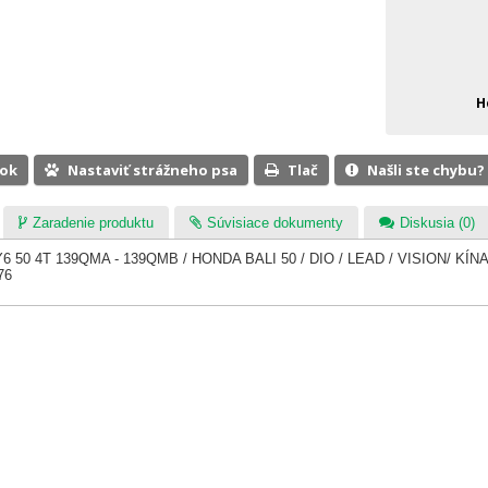
H
ook
Nastaviť strážneho psa
Tlač
Našli ste chybu?
Zaradenie produktu
Súvisiace dokumenty
Diskusia (0)
Y6 50 4T 139QMA - 139QMB / HONDA BALI 50 / DIO / LEAD / VISION/ KÍN
76