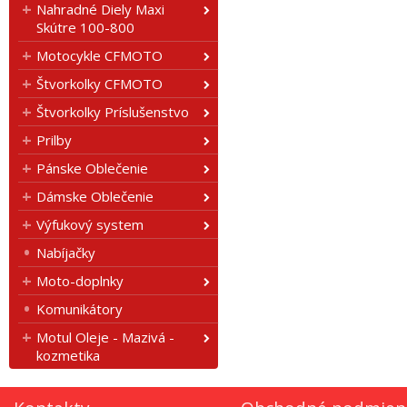
Nahradné Diely Maxi
Skútre 100-800
Motocykle CFMOTO
Štvorkolky CFMOTO
Štvorkolky Príslušenstvo
Prilby
Pánske Oblečenie
Dámske Oblečenie
Výfukový system
Nabíjačky
Moto-doplnky
Komunikátory
Motul Oleje - Mazivá -
kozmetika