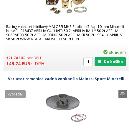
Racing valec set hliníkový MALOSSI MHR Replica 47 čap 10 mm Minarelli
hor.AC - 318437 APRILIA GULLIVER 50 2t APRILIA RALLY 50 2t APRILIA
SCARABEO 50 2t APRILIA SONIC 50 2t APRILIA SR 50 2t 1994 --> APRILIA
SR 50 2t WWW ATALA CAROSELLO 50 2t BEN
skladom
121.74
EUR
bez DPH
Do košíka
149.74
EUR
s DPH
Variator remenica zadná vonkanšia Malossi Sport Minarelli
Výpredaj