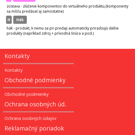
zostava - zlúčenie komponentov do virtuálneho produktu,(komponenty
sa môžu predávať aj samostatne)
H
hák
hák - produkt, k nemu sa pri predaji automaticky priradzujú ďalšie
produkty (napríklad zdroj + prívodná šnúra a pod.)
Kontakty
Kontakty
Obchodné podmienky
Obchodné podmienky
Ochrana osobných úd.
Ochrana osobných údajov
Reklamačný poriadok