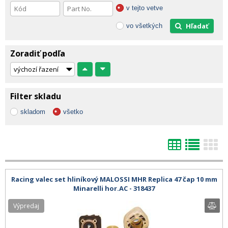
v tejto vetve
Hľadať
vo všetkých
Zoradiť podľa
Filter skladu
skladom
všetko
Racing valec set hliníkový MALOSSI MHR Replica 47 čap 10 mm
Minarelli hor.AC - 318437
Výpredaj