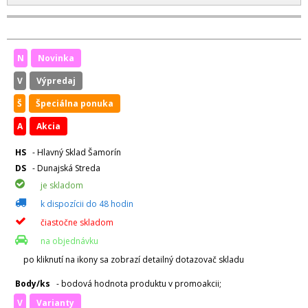
N
Novinka
V
Výpredaj
Š
Špeciálna ponuka
A
Akcia
HS
- Hlavný Sklad Šamorín
DS
- Dunajská Streda
je skladom
k dispozícii do 48 hodin
čiastočne skladom
na objednávku
po kliknutí na ikony sa zobrazí detailný dotazovač skladu
Body/ks
- bodová hodnota produktu v promoakcii;
v
varianty