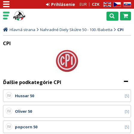
Prihlásenie
EUR
CZK
EN
CZ
SK
Hlavná strana
Nahradné Diely Skútre 50 - 100 /Babetta
CPI
CPI
Ďalšie podkategórie CPI
Hussar 50
5
Oliver 50
5
popcorn 50
5