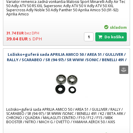
Variator remenica zadná vonkanšia Malossi Sport Minarelli Adly Air Tec
50 Adly ATV 50 RS XXL Supersonic Adly ATV 50 V Adly ATV 50 XXL
Supercross Adly Noble 50 Adly Panther 50 Aprilia Amico 50 (91-92)
Aprilia Amico
skladom
31.74
EUR
bez DPH
Do košíka
39.04
EUR
s DPH
Ložisko+guferá sada APRILIA AMICO 50 / AREA 51 / GULLIVER /
RALLY / SCARABEO / SR (94-97) / SR WWW /SONIC / BENELLI 491 /
K2 / BET
Ložisko+guferá sada APRILIA AMICO 50 / AREA 51 / GULLIVER / RALLY /
SCARABEO / SR (94-97) / SR WWW /SONIC / BENELLI 491 / K2 / BETA ARK /
CHRONO / QUADRA / MALAGUTI CENTRO / F10 / F12 / F15 / MBK
BOOSTER / NITRO / MACH G / OVETTO / YAMAHA AEROX 50 / AXIS