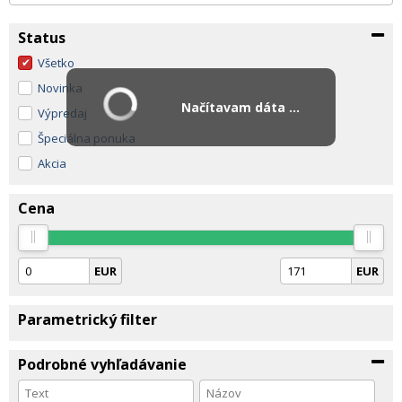
Status
Všetko
Novinka
Načítavam dáta ...
Výpredaj
Špeciálna ponuka
Akcia
Cena
EUR
EUR
Parametrický filter
Podrobné vyhľadávanie