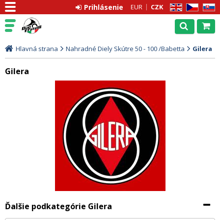
Prihlásenie
EUR
CZK
EN
CZ
SK
Hlavná strana
Nahradné Diely Skútre 50 - 100 /Babetta
Gilera
Gilera
Ďalšie podkategórie Gilera