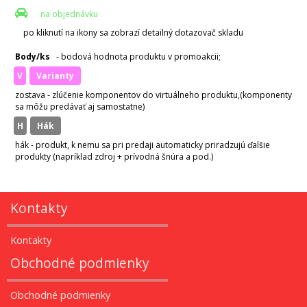
na objednávku
po kliknutí na ikony sa zobrazí detailný dotazovač skladu
Body/ks
- bodová hodnota produktu v promoakcii;
v
varianty
zostava - zlúčenie komponentov do virtuálneho produktu,(komponenty
sa môžu predávať aj samostatne)
H
hák
hák - produkt, k nemu sa pri predaji automaticky priradzujú ďalšie
produkty (napríklad zdroj + prívodná šnúra a pod.)
Kontakty
Kontakty
Obchodné podmienky
Obchodné podmienky