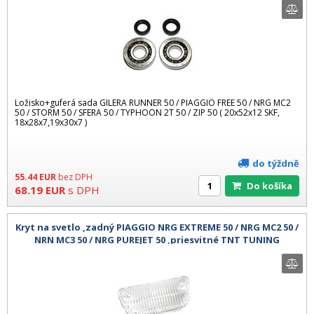
Ložisko+guferá sada GILERA RUNNER 50 / PIAGGIO FREE 50 / NRG MC2
50 / STORM 50 / SFERA 50 / TYPHOON 2T 50 / ZIP 50 ( 20x52x12 SKF,
18x28x7,19x30x7 )
do týždně
55.44
EUR
bez DPH
Do košíka
68.19
EUR
s DPH
Kryt na svetlo ,zadný PIAGGIO NRG EXTREME 50 / NRG MC2 50 /
NRN MC3 50 / NRG PUREJET 50 ,priesvitné TNT TUNING