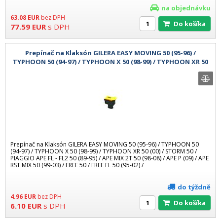
na objednávku
63.08
EUR
bez DPH
Do košíka
77.59
EUR
s DPH
Prepínač na Klaksón GILERA EASY MOVING 50 (95-96) /
TYPHOON 50 (94-97) / TYPHOON X 50 (98-99) / TYPHOON XR 50
(00) / STORM 50 / PI
Prepínač na Klaksón GILERA EASY MOVING 50 (95-96) / TYPHOON 50
(94-97) / TYPHOON X 50 (98-99) / TYPHOON XR 50 (00) / STORM 50 /
PIAGGIO APE FL - FL2 50 (89-95) / APE MIX 2T 50 (98-08) / APE P (09) / APE
RST MIX 50 (99-03) / FREE 50 / FREE FL 50 (95-02) /
do týždně
4.96
EUR
bez DPH
Do košíka
6.10
EUR
s DPH