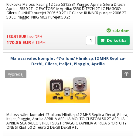
Klukovka Malossi Racing 12 čap 5312331 Piaggio Aprilia Gilera Ditech
Aprilia: SR50 2T LC FACTORY ie Aprilia: SR50 DITECH 2T LC PIAGGIO
Gilera: RUNNER purejet 2005 50 2T LC Gilera: RUNNER purejet 2006 2T
50 LC Piaggio: NRG MC3 Purejet 50 2t
skladom
138.91
EUR
bez DPH
Do košíka
170.86
EUR
s DPH
Malossi válec komplet 47-allum/ Hliník sp.12 MHR Replica-
Derbi, Gilera, Italjet, Piaggio, Aprilia
Výpredaj
Malossi válec komplet 47-allum/ Hliník sp.12 MHR Replica-Derbi, Gilera,
Italjet, Piaggio, Aprilia APRILIA APRILIA MOJITO CUSTOM 50 2T APRILIA
APRILIA SCARABEO STREET 50 2T (PIAGGIO) APRILIA APRILIA SPORTCITY
ONE STREET 50 2T euro 2 DERBI DERBI ATL