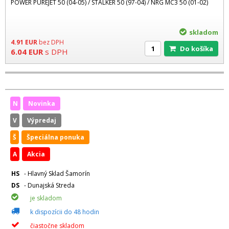
POWER PUREJET 50 (04-05) / STALKER 50 (97-04) / NRG MC3 50 (01-02)
skladom
4.91
EUR
bez DPH
Do košíka
6.04
EUR
s DPH
N
Novinka
V
Výpredaj
Š
Špeciálna ponuka
A
Akcia
HS
- Hlavný Sklad Šamorín
DS
- Dunajská Streda
je skladom
k dispozícii do 48 hodin
čiastočne skladom