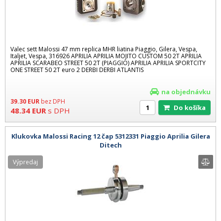
Valec sett Malossi 47 mm replica MHR liatina Piaggio, Gilera, Vespa,
Italjet, Vespa, 316926 APRILIA APRILIA MOJITO CUSTOM 50 2T APRILIA
APRILIA SCARABEO STREET 50 2T (PIAGGIO) APRILIA APRILIA SPORTCITY
ONE STREET 50 2T euro 2 DERBI DERBI ATLANTIS
na objednávku
39.30
EUR
bez DPH
Do košíka
48.34
EUR
s DPH
Klukovka Malossi Racing 12 čap 5312331 Piaggio Aprilia Gilera
Ditech
Výpredaj