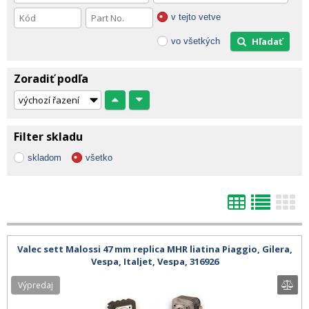
v tejto vetve
Hľadať
vo všetkých
Zoradiť podľa
Filter skladu
skladom
všetko
Valec sett Malossi 47 mm replica MHR liatina Piaggio, Gilera,
Vespa, Italjet, Vespa, 316926
Výpredaj