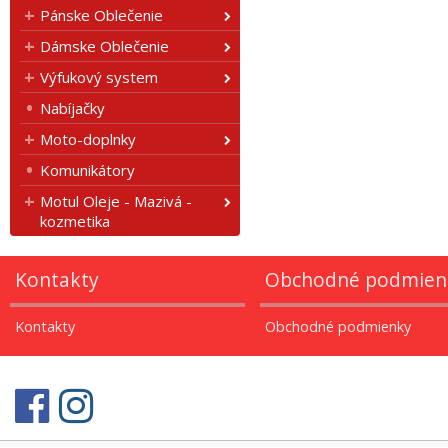
Pánske Oblečenie
Dámske Oblečenie
Výfukový system
Nabíjačky
Moto-doplnky
Komunikátory
Motul Oleje - Mazivá -
kozmetika
Kontakty
Obchodné podmien
Kontakty
Obchodné podmienky