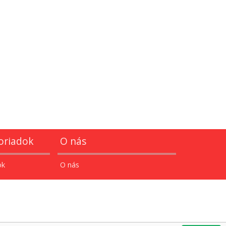
oriadok
O nás
ok
O nás