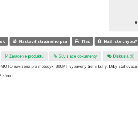
H
ook
Nastaviť strážneho psa
Tlač
Našli ste chybu?
Zaradenie produktu
Súvisiace dokumenty
Diskusia (0)
CFMOTO navržená pro motocykl 800MT vybavený tremi kufry. Díky stahovacím
V zárení