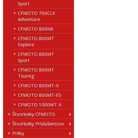
Sport
CFMOTO 700CLX
Adventure
CFMOTO 800NK
CFMOTO 800MT
Explore
CFMOTO 800MT
Sport
CFMOTO 800MT
Touring
CFMOTO 800MT-X
CFMOTO 800MT-ES
CFMOTO 1000MT-X
Štvorkolky CFMOTO
Štvorkolky Príslušenstvo
Prilby