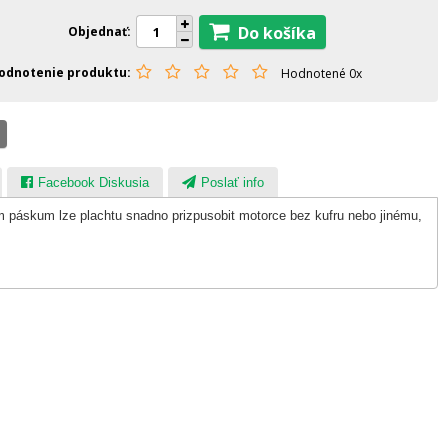
Do košíka
Objednať
odnotenie produktu
Hodnotené 0x
Facebook Diskusia
Poslať info
 páskum lze plachtu snadno prizpusobit motorce bez kufru nebo jinému,