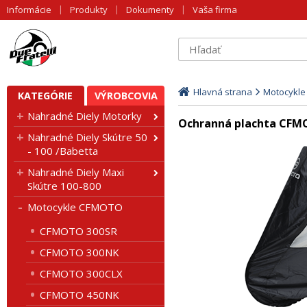
Informácie
Produkty
Dokumenty
Vaša firma
Hlavná strana
Motocykl
KATEGÓRIE
VÝROBCOVIA
Nahradné Diely Motorky
Ochranná plachta CF
Nahradné Diely Skútre 50
- 100 /Babetta
Nahradné Diely Maxi
Skútre 100-800
Motocykle CFMOTO
CFMOTO 300SR
CFMOTO 300NK
CFMOTO 300CLX
CFMOTO 450NK