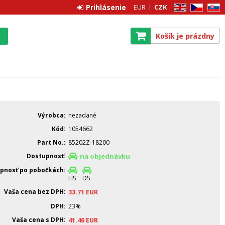
Prihlásenie
EUR
CZK
EN
CZ
SK
Košík je prázdny
Výrobca
nezadané
Kód
1054662
Part No.
85202Z-18200
Dostupnosť
na objednávku
pnosť po pobočkách
HS
DS
Vaša cena bez DPH
33.71
EUR
DPH
23%
Vaša cena s DPH
41.46
EUR