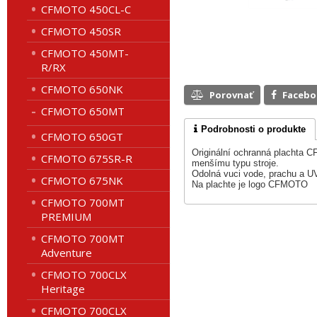
CFMOTO 450CL-C
CFMOTO 450SR
CFMOTO 450MT-
R/RX
CFMOTO 650NK
Porovnať
Faceb
CFMOTO 650MT
Podrobnosti o produkte
CFMOTO 650GT
Originální ochranná plachta 
CFMOTO 675SR-R
menšímu typu stroje.
Odolná vuci vode, prachu a U
CFMOTO 675NK
Na plachte je logo CFMOTO
CFMOTO 700MT
PREMIUM
CFMOTO 700MT
Adventure
CFMOTO 700CLX
Heritage
CFMOTO 700CLX