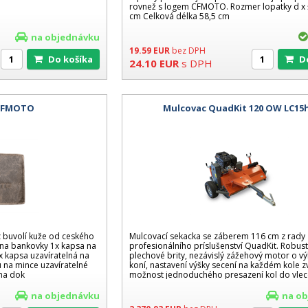
rovnež s logem CFMOTO. Rozmer lopatky d x š
cm Celková délka 58,5 cm
na objednávku
19.59
EUR
bez DPH
Do košíka
24.10
EUR
s DPH
 CFMOTO
Mulcovac QuadKit 120 OW LC15
 buvolí kuže od ceského
Mulcovací sekacka se záberem 116 cm z rady
na bankovky 1x kapsa na
profesionálního príslušenství QuadKit. Robust
x kapsa uzavíratelná na
plechové brity, nezávislý zážehový motor o v
 na mince uzavíratelné
koní, nastavení výšky secení na každém kole zv
na dok
možnost jednoduchého presazení kol do vle
pozice. Vhodn
na objednávku
na o