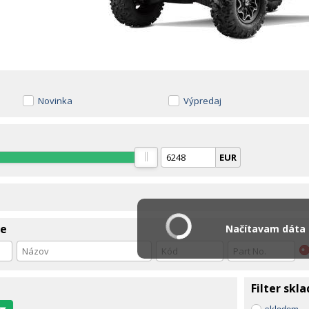
Novinka
Výpredaj
EUR
ie
Načítavam dáta .
Filter skl