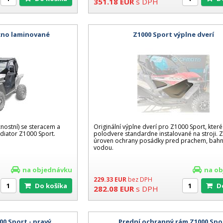
351.18
EUR
s DPH
okno laminované
Z1000 Sport výplne dverí
nostní) se steracem a
Originální výplne dverí pro Z1000 Sport, které
iator Z1000 Sport.
polodvere standardne instalované na stroji. Z
úroven ochrany posádky pred prachem, bah
vodou.
na objednávku
na o
229.33
EUR
bez DPH
Do košíka
282.08
EUR
s DPH
00 Sport - pravý
Prední ochranný rám Z1000 Spo