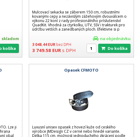
Mulcovací sekacka se záberem 150 cm, robustními
kovanými cepy a nezávislým zážehovým dvouválcem o
výkonu 22 koní z rady profesionálního príslušenství
QuadKit. Vhodná za ctyrkolku, UTV, SSV i trakturek pro
údržbu vetších a zanedbaných ploch. Efektivne si p
skladom
na objednávku
3 048.44
EUR
bez DPH
Do košíka
Do košíka
3 749.58
EUR
s DPH
O
Opasek CFMOTO
TO. Lze ji
Luxusní unisex opasek z hovezí kuže od ceského
 hrana
výrobce JMDesign CZ v cerné nebo hnedé variante.
avní obal
Délka 115 cm, možnost jednoduchého zkrácení podle