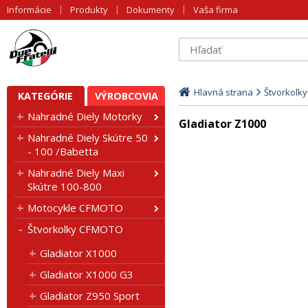
Informácie
Produkty
Dokumenty
Vaša firma
Hlavná strana
Štvorkolk
KATEGÓRIE
VÝROBCOVIA
Nahradné Diely Motorky
Gladiator Z1000
Nahradné Diely Skútre 50
- 100 /Babetta
Nahradné Diely Maxi
Skútre 100-800
Motocykle CFMOTO
Štvorkolky CFMOTO
Gladiator X1000
Gladiator X1000 G3
Gladiator Z950 Sport