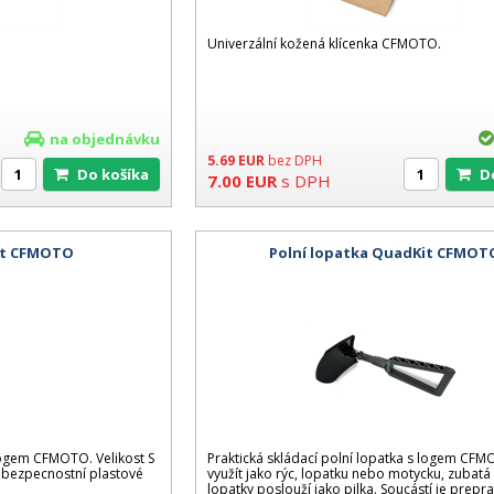
Univerzální kožená klícenka CFMOTO.
na objednávku
5.69
EUR
bez DPH
Do košíka
7.00
EUR
s DPH
it CFMOTO
Polní lopatka QuadKit CFMOT
 logem CFMOTO. Velikost S
Praktická skládací polní lopatka s logem CFMO
, bezpecnostní plastové
využít jako rýc, lopatku nebo motycku, zubatá
lopatky poslouží jako pilka. Soucástí je prepr