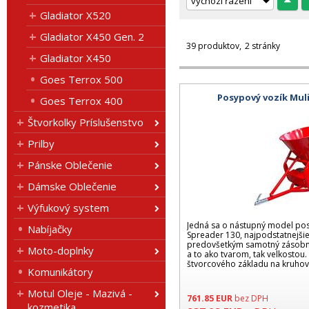
Gladiator X520
Gladiator X450 Gen. 2
39 produktov
2 stránky
Gladiator X450
Goes Terrox 500
Posypový vozík Muli
Goes Terrox 400
Štvorkolky Príslušenstvo
Prilby
Pánske Oblečenie
Dámske Oblečenie
Výfukový system
Jedná sa o nástupný model pos
Nabíjačky
Spreader 130, najpodstatnejši
predovšetkým samotný zásobn
Moto-doplnky
a to ako tvarom, tak velkostou.
štvorcového základu na kruhový
Komunikátory
sam
Motul Oleje - Mazivá -
761.85
EUR
bez DPH
kozmetika