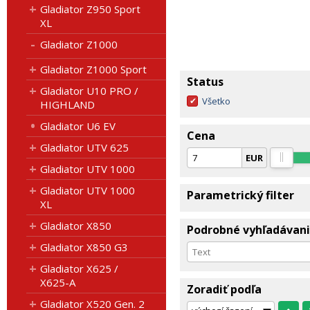
Gladiator Z950 Sport
XL
Gladiator Z1000
Gladiator Z1000 Sport
Status
Gladiator U10 PRO /
Všetko
HIGHLAND
Gladiator U6 EV
Cena
Gladiator UTV 625
EUR
Gladiator UTV 1000
Gladiator UTV 1000
Parametrický filter
XL
Gladiator X850
Podrobné vyhľadávan
Gladiator X850 G3
Gladiator X625 /
X625-A
Zoradiť podľa
Gladiator X520 Gen. 2