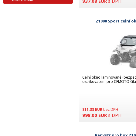
937.08
EUR
s DPH
Z1000 Sport celní 
Celní okno laminované (bezpec
ostrikovacem pro CFMOTO Glad
811.38
EUR
bez DPH
998.00
EUR
s DPH
Kanystr pro box Z10