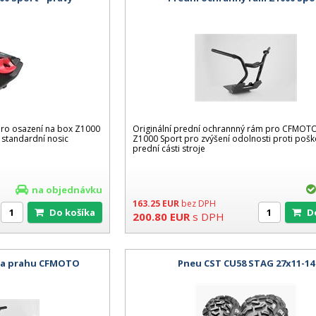
 pro osazení na box Z1000
Originální prední ochrannný rám pro CFMOTO
 standardní nosic
Z1000 Sport pro zvýšení odolnosti proti pošk
prední cásti stroje
na objednávku
163.25
EUR
bez DPH
Do košíka
200.80
EUR
s DPH
na prahu CFMOTO
Pneu CST CU58 STAG 27x11-14