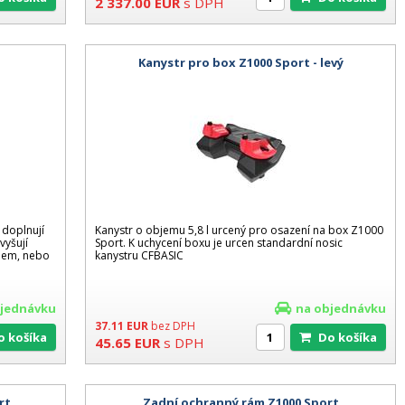
2 337.00
EUR
s DPH
Kanystr pro box Z1000 Sport - levý
 doplnují
Kanystr o objemu 5,8 l urcený pro osazení na box Z1000
vyšují
Sport. K uchycení boxu je urcen standardní nosic
nem, nebo
kanystru CFBASIC
bjednávku
na objednávku
37.11
EUR
bez DPH
Do košíka
Do košíka
45.65
EUR
s DPH
rt
Zadní ochranný rám Z1000 Sport