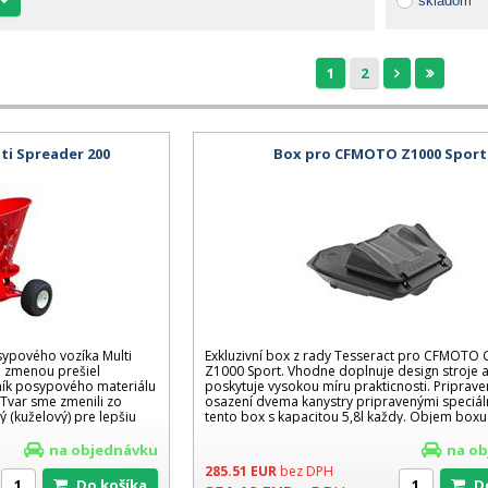
skladom
1
2
ti Spreader 200
Box pro CFMOTO Z1000 Sport
ypového vozíka Multi
Exkluzivní box z rady Tesseract pro CFMOTO 
e zmenou prešiel
Z1000 Sport. Vhodne doplnuje design stroje 
ík posypového materiálu
poskytuje vysokou míru prakticnosti. Priprav
 Tvar sme zmenili zo
osazení dvema kanystry pripravenými speciál
 (kuželový) pre lepšiu
tento box s kapacitou 5,8l každy. Objem boxu
na objednávku
na o
285.51
EUR
bez DPH
Do košíka