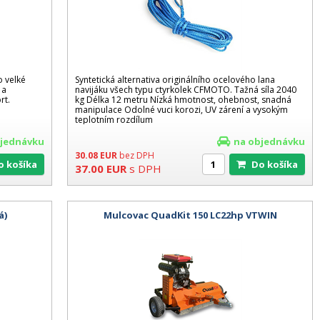
 velké
Syntetická alternativa originálního ocelového lana
 a
navijáku všech typu ctyrkolek CFMOTO. Tažná síla 2040
rt.
kg Délka 12 metru Nízká hmotnost, ohebnost, snadná
manipulace Odolné vuci korozi, UV zárení a vysokým
teplotním rozdílum
bjednávku
na objednávku
30.08
EUR
bez DPH
Do košíka
Do košíka
37.00
EUR
s DPH
á)
Mulcovac QuadKit 150 LC22hp VTWIN