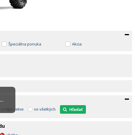
Špeciálna ponuka
Akcia
..
Hľadať
v tejto vetve
vo všetkých
adu