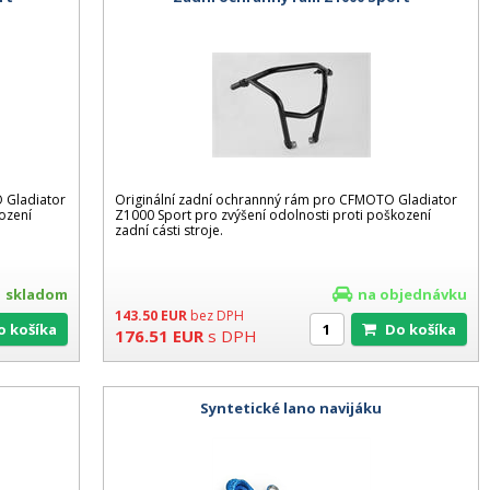
 Gladiator
Originální zadní ochrannný rám pro CFMOTO Gladiator
ození
Z1000 Sport pro zvýšení odolnosti proti poškození
zadní cásti stroje.
skladom
na objednávku
143.50
EUR
bez DPH
Do košíka
Do košíka
176.51
EUR
s DPH
Syntetické lano navijáku