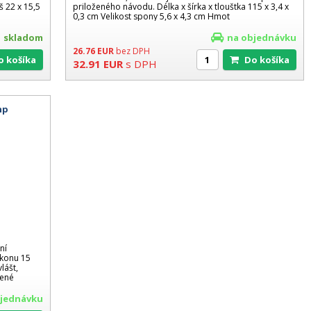
 22 x 15,5
priloženého návodu. Délka x šírka x tlouštka 115 x 3,4 x
0,3 cm Velikost spony 5,6 x 4,3 cm Hmot
skladom
na objednávku
26.76
EUR
bez DPH
Do košíka
Do košíka
32.91
EUR
s DPH
hp
ní
ýkonu 15
lášt,
cené
bjednávku