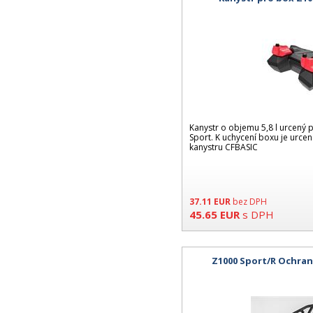
Kanystr o objemu 5,8 l urcený
Sport. K uchycení boxu je urcen
kanystru CFBASIC
37.11
EUR
bez DPH
45.65
EUR
s DPH
Z1000 Sport/R Ochra