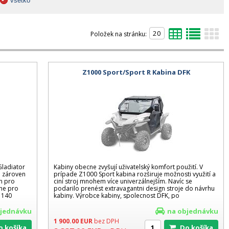
všetko
Položek na stránku:
Z1000 Sport/Sport R Kabina DFK
Gladiator
Kabiny obecne zvyšují uživatelský komfort použití. V
a zároven
prípade Z1000 Sport kabina rozširuje možnosti využití a
en pro
ciní stroj mnohem více univerzálnejším. Navíc se
ne pro
podarilo prenést extravagantni design stroje do návrhu
 140
kabiny. Výrobce kabiny, spolecnost DFK, po
bjednávku
na objednávku
1 900.00
EUR
bez DPH
Do košíka
Do košíka