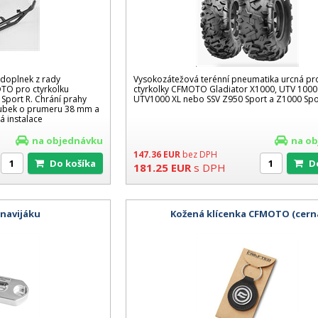
 doplnek z rady
Vysokozátežová terénní pneumatika urcná pro
OTO pro ctyrkolku
ctyrkolky CFMOTO Gladiator X1000, UTV 1000
Sport R. Chrání prahy
UTV1000 XL nebo SSV Z950 Sport a Z1000 Spo
rubek o prumeru 38 mm a
á instalace
na objednávku
na o
147.36
EUR
bez DPH
Do košíka
181.25
EUR
s DPH
 navijáku
Kožená klícenka CFMOTO (cern