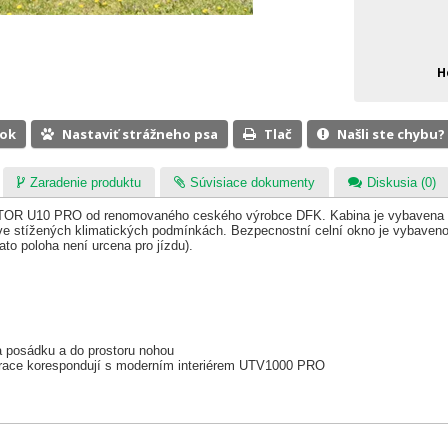
H
ook
Nastaviť strážneho psa
Tlač
Našli ste chybu?
Zaradenie produktu
Súvisiace dokumenty
Diskusia (0)
 U10 PRO od renomovaného ceského výrobce DFK. Kabina je vybavena ste
i ve stížených klimatických podmínkách. Bezpecnostní celní okno je vybaveno
ato poloha není urcena pro jízdu).
a posádku a do prostoru nohou
erace korespondují s moderním interiérem UTV1000 PRO