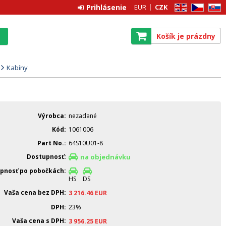
Prihlásenie
EUR
CZK
EN
CZ
SK
Košík je prázdny
Kabíny
Výrobca
nezadané
Kód
1061006
Part No.
64S10U01-8
Dostupnosť
na objednávku
pnosť po pobočkách
HS
DS
Vaša cena bez DPH
3 216.46
EUR
DPH
23%
Vaša cena s DPH
3 956.25
EUR