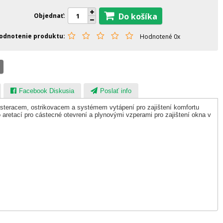
Do košíka
Objednať
odnotenie produktu
Hodnotené 0x
Facebook Diskusia
Poslať info
racem, ostrikovacem a systémem vytápení pro zajištení komfortu
 aretací pro cástecné otevrení a plynovými vzperami pro zajištení okna v