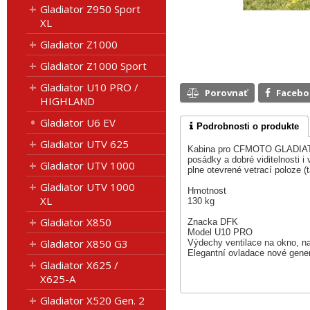
Gladiator Z950 Sport
XL
Gladiator Z1000
Gladiator Z1000 Sport
Gladiator U10 PRO /
Porovnať
Faceb
HIGHLAND
Gladiator U6 EV
Podrobnosti o produkte
Gladiator UTV 625
Kabina pro CFMOTO GLADIATOR
posádky a dobré viditelnosti 
Gladiator UTV 1000
plne otevrené vetrací poloze (t
Gladiator UTV 1000
Hmotnost
XL
130 kg
Gladiator X850
Znacka DFK
Model U10 PRO
Gladiator X850 G3
Výdechy ventilace na okno, n
Elegantní ovladace nové gen
Gladiator X625 /
X625-A
Gladiator X520 Gen. 2