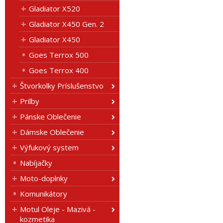
Gladiator X520
Gladiator X450 Gen. 2
Gladiator X450
Goes Terrox 500
Goes Terrox 400
Štvorkolky Príslušenstvo
Prilby
Pánske Oblečenie
Dámske Oblečenie
Výfukový system
Nabíjačky
Moto-doplnky
Komunikátory
Motul Oleje - Mazivá -
kozmetika