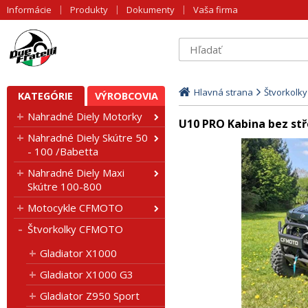
Informácie
Produkty
Dokumenty
Vaša firma
Hlavná strana
Štvorkolk
KATEGÓRIE
VÝROBCOVIA
Nahradné Diely Motorky
U10 PRO Kabina bez stře
Nahradné Diely Skútre 50
- 100 /Babetta
Nahradné Diely Maxi
Skútre 100-800
Motocykle CFMOTO
Štvorkolky CFMOTO
Gladiator X1000
Gladiator X1000 G3
Gladiator Z950 Sport