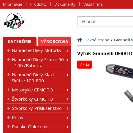
Informácie
Produkty
Dokumenty
Vaša firma
Hlavná strana
Giannelli 
KATEGÓRIE
VÝROBCOVIA
Nahradné Diely Motorky
Výfuk Giannelli DERBI
Nahradné Diely Skútre 50
Akcia
- 100 /Babetta
Nahradné Diely Maxi
Skútre 100-800
Motocykle CFMOTO
Štvorkolky CFMOTO
Štvorkolky Príslušenstvo
Prilby
Pánske Oblečenie