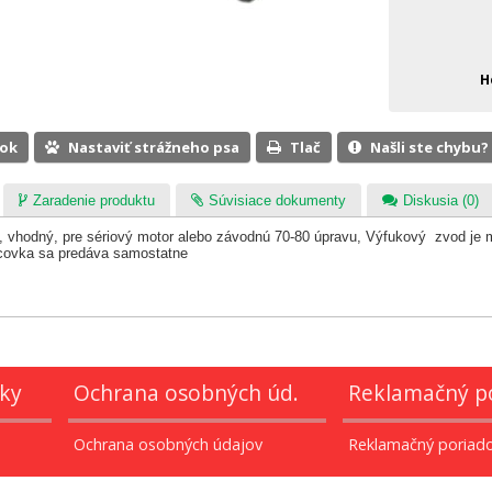
H
ook
Nastaviť strážneho psa
Tlač
Našli ste chybu?
Zaradenie produktu
Súvisiace dokumenty
Diskusia (0)
 vhodný, pre sériový motor alebo závodnú 70-80 úpravu, Výfukový zvod je 
ovka sa predáva samostatne
ky
Ochrana osobných úd.
Reklamačný p
Ochrana osobných údajov
Reklamačný poriad