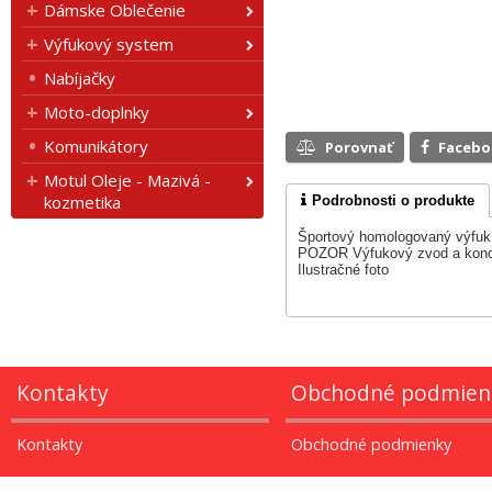
Dámske Oblečenie
Výfukový system
Nabíjačky
Moto-doplnky
Komunikátory
Porovnať
Faceb
Motul Oleje - Mazivá -
kozmetika
Podrobnosti o produkte
Športový homologovaný výfuk,
POZOR Výfukový zvod a konc
Ilustračné foto
Kontakty
Obchodné podmien
Kontakty
Obchodné podmienky