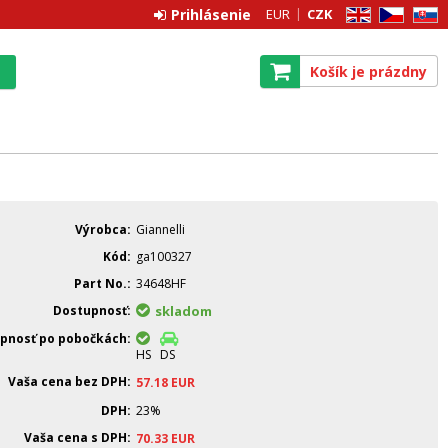
Prihlásenie
EUR
CZK
EN
CZ
SK
Košík je prázdny
Výrobca
Giannelli
Kód
ga100327
Part No.
34648HF
Dostupnosť
skladom
pnosť po pobočkách
HS
DS
Vaša cena bez DPH
57.18
EUR
DPH
23%
Vaša cena s DPH
70.33
EUR