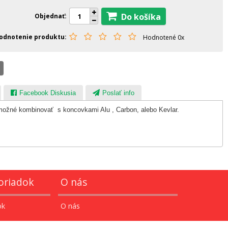
Do košíka
Objednať
odnotenie produktu
Hodnotené 0x
Facebook Diskusia
Poslať info
možné kombinovať s koncovkami Alu , Carbon, alebo Kevlar.
oriadok
O nás
ok
O nás