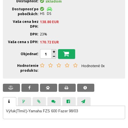
Dostupnosť
skladom
Dostupnosť po
HS
DS
pobočkách
Vaša cena bez
138.80
EUR
DPH
DPH
23%
Vaša cena s DPH
170.72
EUR
Objednať
Hodnotenie
Hodnotené 0x
produktu
Výfuk(Tlmič)-Yamaha FZS 600 Fazer 98/03