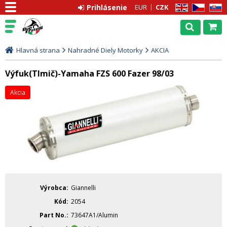
Prihlásenie
EUR
CZK
EN
CZ
SK
Hlavná strana
Nahradné Diely Motorky
AKCIA
Výfuk(Tlmič)-Yamaha FZS 600 Fazer 98/03
Akcia
Výrobca
Giannelli
Kód
2054
Part No.
73647A1/Alumin