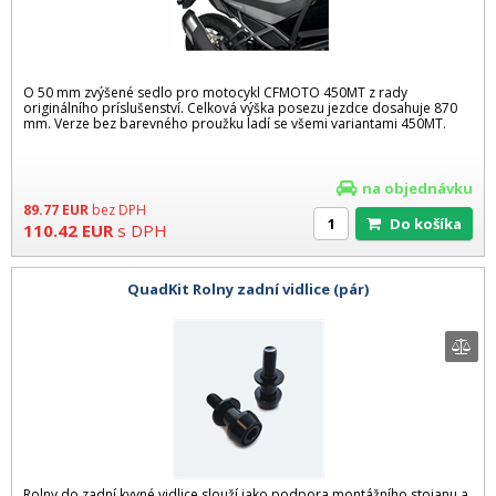
O 50 mm zvýšené sedlo pro motocykl CFMOTO 450MT z rady
originálního príslušenství. Celková výška posezu jezdce dosahuje 870
mm. Verze bez barevného proužku ladí se všemi variantami 450MT.
na objednávku
89.77
EUR
bez DPH
Do košíka
110.42
EUR
s DPH
QuadKit Rolny zadní vidlice (pár)
Rolny do zadní kyvné vidlice slouží jako podpora montážního stojanu a