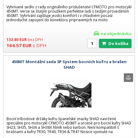
Vyhrívané sedlo z rady originálního príslušenství CFMOTO pro motocykl
450MT. Verze se žlutým proužkem perfektne ladí s šedým provedením
450MT. Vyhrívání zajištuje jezdci komfort i v chladném pocasí
Jednoduché zapojení do konektoru pripravených na moto
na objednávku
133.80
EUR
bez DPH
Do košíka
164.57
EUR
s DPH
450MT Montážní sada 3P System bocních kufru a brašen
SHAD
Bocní tríbodové držáky kufru španelské znacky SHAD navržené
speciálne pro motocykl CFMOTO 450MT a urcené pro bocní kufry SHAD
SH23, SH35, SH36 a SH38X hliník nebo karbon. Není kompatibilí s
brašnami a kufry TR30, TR40, TR36 & TR47 Nosice vyvinuté na