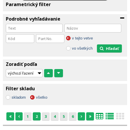
Parametrický filter
Podrobné vyhľadávanie
v tejto vetve
Hľadať
vo všetkých
Zoradiť podľa
Filter skladu
skladom
všetko
1
2
3
4
5
6