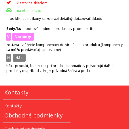
čiastočne skladom
na objednávku
po kliknutí na ikony sa zobrazí detailný dotazovač skladu
Body/ks
- bodová hodnota produktu v promoakcii;
v
varianty
zostava - zlúčenie komponentov do virtuálneho produktu,(komponenty
sa môžu predávať aj samostatne)
H
hák
hák - produkt, k nemu sa pri predaji automaticky priradzujú ďalšie
produkty (napríklad zdroj + prívodná šnúra a pod.)
Kontakty
Kontakty
Obchodné podmienky
Obchodné podmienky