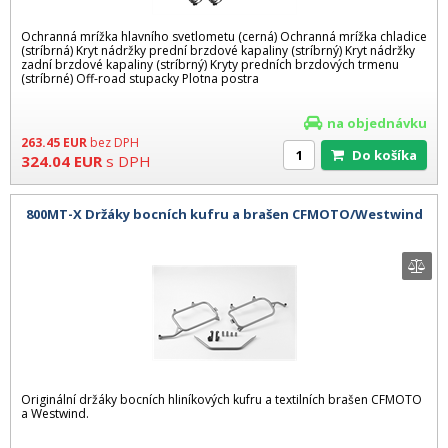
Ochranná mrížka hlavního svetlometu (cerná) Ochranná mrížka chladice
(stríbrná) Kryt nádržky prední brzdové kapaliny (stríbrný) Kryt nádržky
zadní brzdové kapaliny (stríbrný) Kryty predních brzdových trmenu
(stríbrné) Off-road stupacky Plotna postra
na objednávku
263.45
EUR
bez DPH
Do košíka
324.04
EUR
s DPH
800MT-X Držáky bocních kufru a brašen CFMOTO/Westwind
Originální držáky bocních hliníkových kufru a textilních brašen CFMOTO
a Westwind.