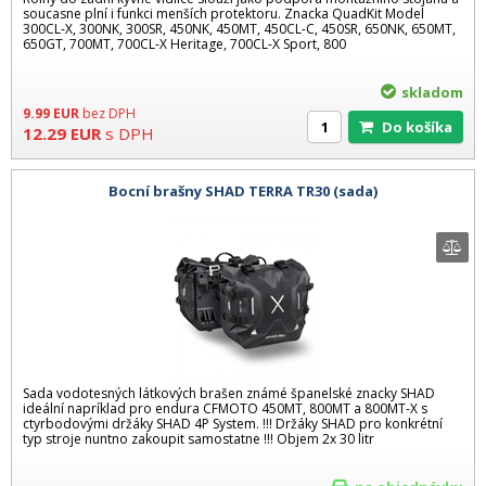
soucasne plní i funkci menších protektoru. Znacka QuadKit Model
300CL-X, 300NK, 300SR, 450NK, 450MT, 450CL-C, 450SR, 650NK, 650MT,
650GT, 700MT, 700CL-X Heritage, 700CL-X Sport, 800
skladom
9.99
EUR
bez DPH
Do košíka
12.29
EUR
s DPH
Bocní brašny SHAD TERRA TR30 (sada)
Sada vodotesných látkových brašen známé španelské znacky SHAD
ideální napríklad pro endura CFMOTO 450MT, 800MT a 800MT-X s
ctyrbodovými držáky SHAD 4P System. !!! Držáky SHAD pro konkrétní
typ stroje nuntno zakoupit samostatne !!! Objem 2x 30 litr