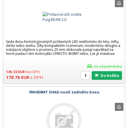
Sada dvou homologovaných prídavných LED svetlometu do tmy, mlhy,
dešte nebo snehu. Díky kompaktním rozmerum, modernímu designu a
instalacní objímce o prumeru 25 mm dokonale pasují napríklad na
horní padací rám motocyklu CFMOTO 450MT nebo. Lze je instalova
na objednávku
145.33
EUR
bez DPH
Do košíka
178.76
EUR
s DPH
700/650MT SHAD nosič zadného boxu