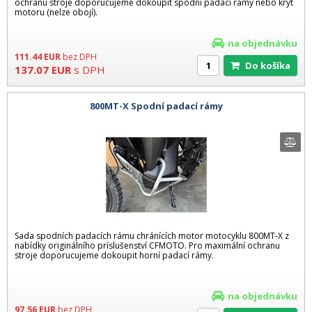
ochranu stroje doporucujeme dokoupit spodní padací rámy nebo kryt
motoru (nelze obojí).
na objednávku
111.44
EUR
bez DPH
Do košíka
137.07
EUR
s DPH
800MT-X Spodní padací rámy
Sada spodních padacích rámu chránících motor motocyklu 800MT-X z
nabídky originálního príslušenství CFMOTO. Pro maximální ochranu
stroje doporucujeme dokoupit horní padací rámy.
na objednávku
97.56
EUR
bez DPH