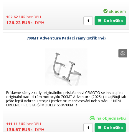
skladom
102.62
EUR
bez DPH
Do košíka
126.22
EUR
s DPH
700MT Adventure Padací rámy (stříbrné)
Prídavné rámy z rady originálního príslušenství CFMOTO se instalují na
originální padací rám motocyklu 700MT Adventure (2025+) a zajištují tak
ješte lepší ochranu stroje i jezdce pri manévrování nebo pádu. ! NENÍ
URCENO PRO STARŠÍ MODELY 650/700MT !
na objednávku
111.11
EUR
bez DPH
Do košíka
136.67
EUR
s DPH