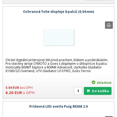
Ochranná folie displeje 8 palců (0,04 mm)
Chrání digitální prístrojový štít pred prachem, blátem a poškrábáním.
Pro všechny stroje CFMOTO a Goes s displejem o úhloprícce 8 palcu:
motocykly 800MT Explore a 800NK Advanced, ctyrkolka Gladiator
X1000 G3 Overland, UTV Gladiator U10 PRO, Goes Terrox
skladom
5.04
EUR
bez DPH
Do košíka
6.20
EUR
s DPH
Prídavná LED svetla Puig BEAM 2.0