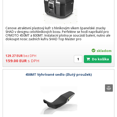
Cenove atraktivní plastový kufr s hliníkovým víkem španelské znacky
SHAD v designu celohliníkových boxu. Perfektne se hodí napríkald pro
CFMOTO 450MT a 800MT. Instalacní plotna je soucástí balení, nutno ale
dokoupit nosic zadních kufru SHAD Top Master pro
skladom
129.27
EUR
bez DPH
Do košíka
159.00
EUR
s DPH
450MT Vyhrívané sedlo (žlutý proužek)