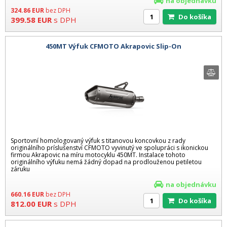
na objednávku
324.86
EUR
bez DPH
Do košíka
399.58
EUR
s DPH
450MT Výfuk CFMOTO Akrapovic Slip-On
Sportovní homologovaný výfuk s titanovou koncovkou z rady
originálního príslušenství CFMOTO vyvinutý ve spolupráci s ikonickou
firmou Akrapovic na míru motocyklu 450MT. Instalace tohoto
originálního výfuku nemá žádný dopad na prodlouženou petiletou
záruku
na objednávku
660.16
EUR
bez DPH
Do košíka
812.00
EUR
s DPH