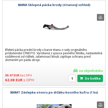
800NK Sklopná pácka brzdy (titanový vzhled)
Efektní pácka prední brzdy v barve titanu z rady originálního
príslušenství CFMOTO. Vyrobená z vysoce pevného hliníku, nastavitelná
vzdálenost od rídítek, zalamovací kloub zajištuje ochranu pred
zlomením pri pádu stroje.
na objednávku
50.47
EUR
bez DPH
Do košíka
62.08
EUR
s DPH
800MT Záslepka otvoru po držáku bocního kufru (1 ks)