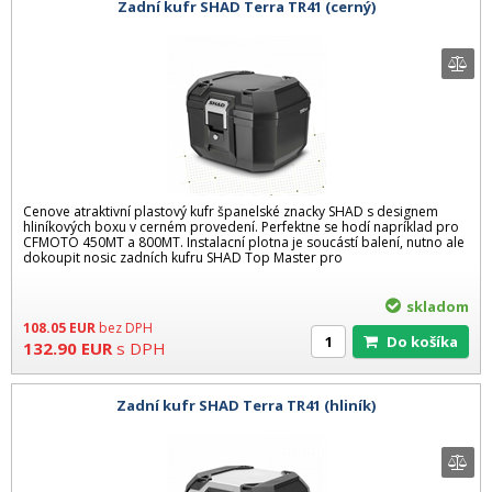
Zadní kufr SHAD Terra TR41 (cerný)
Cenove atraktivní plastový kufr španelské znacky SHAD s designem
hliníkových boxu v cerném provedení. Perfektne se hodí napríklad pro
CFMOTO 450MT a 800MT. Instalacní plotna je soucástí balení, nutno ale
dokoupit nosic zadních kufru SHAD Top Master pro
skladom
108.05
EUR
bez DPH
Do košíka
132.90
EUR
s DPH
Zadní kufr SHAD Terra TR41 (hliník)