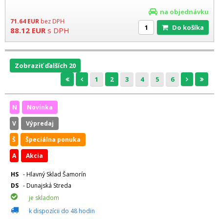
na objednávku
71.64
EUR
bez DPH
Do košíka
88.12
EUR
s DPH
Zobraziť ďalších 20
1
2
3
4
5
6
N
Novinka
V
Výpredaj
Š
Špeciálna ponuka
A
Akcia
HS
- Hlavný Sklad Šamorín
DS
- Dunajská Streda
je skladom
k dispozícii do 48 hodin