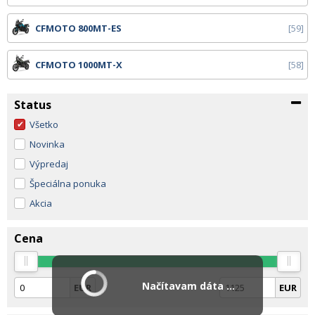
CFMOTO 800MT-ES
59
CFMOTO 1000MT-X
58
Status
Všetko
Novinka
Výpredaj
Špeciálna ponuka
Akcia
Cena
Načítavam dáta ...
EUR
EUR